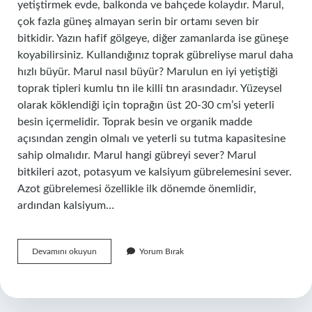
yetiştirmek evde, balkonda ve bahçede kolaydır. Marul,
çok fazla güneş almayan serin bir ortamı seven bir
bitkidir. Yazın hafif gölgeye, diğer zamanlarda ise güneşe
koyabilirsiniz. Kullandığınız toprak gübreliyse marul daha
hızlı büyür. Marul nasıl büyür? Marulun en iyi yetiştiği
toprak tipleri kumlu tın ile killi tın arasındadır. Yüzeysel
olarak köklendiği için toprağın üst 20-30 cm’si yeterli
besin içermelidir. Toprak besin ve organik madde
açısından zengin olmalı ve yeterli su tutma kapasitesine
sahip olmalıdır. Marul hangi gübreyi sever? Marul
bitkileri azot, potasyum ve kalsiyum gübrelemesini sever.
Azot gübrelemesi özellikle ilk dönemde önemlidir,
ardından kalsiyum…
Marul
Devamını okuyun
Yorum Bırak
Büyütmek
Için
Ne
Yapmalı