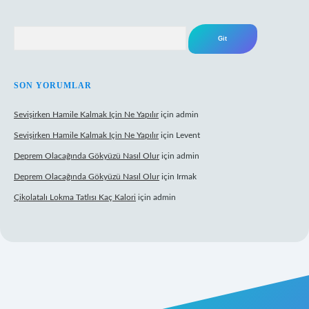
Arama
SON YORUMLAR
Sevişirken Hamile Kalmak Için Ne Yapılır
için
admin
Sevişirken Hamile Kalmak Için Ne Yapılır
için
Levent
Deprem Olacağında Gökyüzü Nasıl Olur
için
admin
Deprem Olacağında Gökyüzü Nasıl Olur
için
Irmak
Çikolatalı Lokma Tatlısı Kaç Kalori
için
admin
https://tulipbett.net/