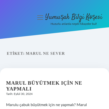
Yumuşak Bilgi Köşesi
menüyü
aç
Huzurlu anlarda neşeli hikayeler bul!
Anasayfa
Gizlilik Politikası
ETIKET:
MARUL NE SEVER
Yasal Uyarı
Hakkımızda
MARUL BÜYÜTMEK IÇIN NE
YAPMALI
Tarih: Eylül 30, 2024
Marulu çabuk büyütmek için ne yapmalı? Marul