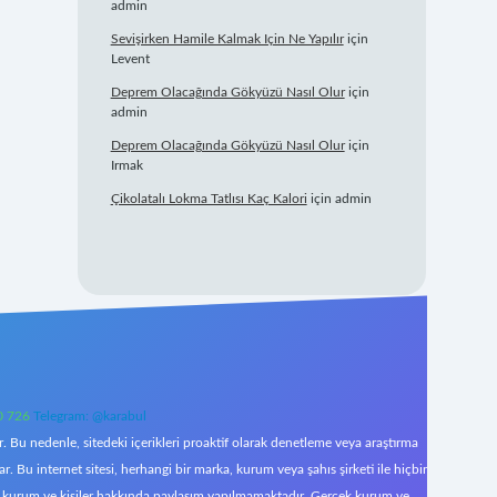
admin
Sevişirken Hamile Kalmak Için Ne Yapılır
için
Levent
Deprem Olacağında Gökyüzü Nasıl Olur
için
admin
Deprem Olacağında Gökyüzü Nasıl Olur
için
Irmak
Çikolatalı Lokma Tatlısı Kaç Kalori
için
admin
0 726
Telegram: @karabul
 Bu nedenle, sitedeki içerikleri proaktif olarak denetleme veya araştırma
Bu internet sitesi, herhangi bir marka, kurum veya şahıs şirketi ile hiçbir
çek kurum ve kişiler hakkında paylaşım yapılmamaktadır. Gerçek kurum ve