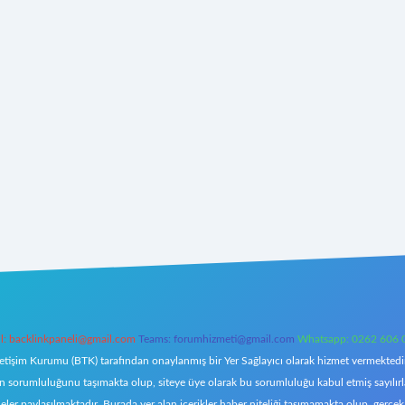
l:
backlinkpaneli@gmail.com
Teams:
forumhizmeti@gmail.com
Whatsapp: 0262 606 
letişim Kurumu (BTK) tarafından onaylanmış bir Yer Sağlayıcı olarak hizmet vermektedir.
orumluluğunu taşımakta olup, siteye üye olarak bu sorumluluğu kabul etmiş sayılırlar. 
eler paylaşılmaktadır. Burada yer alan içerikler haber niteliği taşımamakta olup, ger