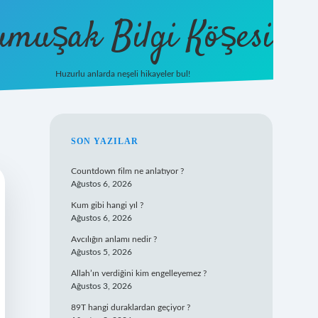
umuşak Bilgi Köşesi
Huzurlu anlarda neşeli hikayeler bul!
hiltonbet güncel giriş
https://tuli
SIDEBAR
SON YAZILAR
Countdown film ne anlatıyor ?
Ağustos 6, 2026
Kum gibi hangi yıl ?
Ağustos 6, 2026
Avcılığın anlamı nedir ?
Ağustos 5, 2026
Allah’ın verdiğini kim engelleyemez ?
Ağustos 3, 2026
89T hangi duraklardan geçiyor ?