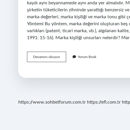
kaydı aynı beyannamede aynı anda yer almalıdır. Mar
şirketin tüketicilerin zihninde yarattığı benzersiz v
marka değerleri, marka kişiliği ve marka tonu gibi çe
Yöntemi Bu yöntem, marka değerini oluşturan beş u
varlıkları (patent, ticari marka, vb.), algılanan kali
1991: 15-16). Marka kişiliği unsurları nelerdir? Mar
Markayı
Devamını okuyun
Yorum Bırak
Oluşturan
Unsurlar
Nelerdir
https://www.sohbetforum.com.tr
https://efl.com.tr
htt