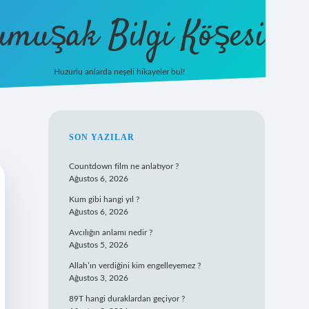
umuşak Bilgi Köşesi
Huzurlu anlarda neşeli hikayeler bul!
hiltonbet güncel giriş
https://tuli
SIDEBAR
SON YAZILAR
Countdown film ne anlatıyor ?
Ağustos 6, 2026
Kum gibi hangi yıl ?
Ağustos 6, 2026
Avcılığın anlamı nedir ?
Ağustos 5, 2026
Allah’ın verdiğini kim engelleyemez ?
Ağustos 3, 2026
89T hangi duraklardan geçiyor ?