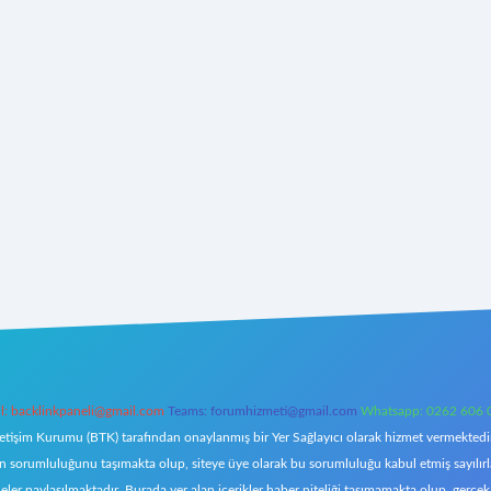
l:
backlinkpaneli@gmail.com
Teams:
forumhizmeti@gmail.com
Whatsapp: 0262 606 
letişim Kurumu (BTK) tarafından onaylanmış bir Yer Sağlayıcı olarak hizmet vermektedir.
orumluluğunu taşımakta olup, siteye üye olarak bu sorumluluğu kabul etmiş sayılırlar. 
eler paylaşılmaktadır. Burada yer alan içerikler haber niteliği taşımamakta olup, ger