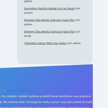
admin
Sevişirken Hamile Kalmak Için Ne Yapılır
için
Levent
Deprem Olacağında Gökyüzü Nasıl Olur
için
admin
Deprem Olacağında Gökyüzü Nasıl Olur
için
Irmak
Çikolatalı Lokma Tatlısı Kaç Kalori
için
admin
0 726
Telegram: @karabul
 Bu nedenle, sitedeki içerikleri proaktif olarak denetleme veya araştırma
Bu internet sitesi, herhangi bir marka, kurum veya şahıs şirketi ile hiçbir
çek kurum ve kişiler hakkında paylaşım yapılmamaktadır. Gerçek kurum ve