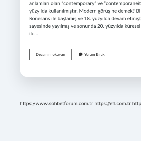
anlamları olan “contemporary” ve “contemporaneity” (ç
yüzyılda kullanılmıştır. Modern görüş ne demek? Bi
Rönesans ile başlamış ve 18. yüzyılda devam etmiştir
sayesinde yayılmış ve sonunda 20. yüzyılda küresel 
ile…
Modern
Devamını okuyun
Yorum Bırak
Olmayan
Ne
Demek
https://www.sohbetforum.com.tr
https://efl.com.tr
htt