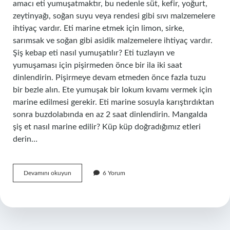
amacı eti yumuşatmaktır, bu nedenle süt, kefir, yoğurt,
zeytinyağı, soğan suyu veya rendesi gibi sıvı malzemelere
ihtiyaç vardır. Eti marine etmek için limon, sirke,
sarımsak ve soğan gibi asidik malzemelere ihtiyaç vardır.
Şiş kebap eti nasıl yumuşatılır? Eti tuzlayın ve
yumuşaması için pişirmeden önce bir ila iki saat
dinlendirin. Pişirmeye devam etmeden önce fazla tuzu
bir bezle alın. Ete yumuşak bir lokum kıvamı vermek için
marine edilmesi gerekir. Eti marine sosuyla karıştırdıktan
sonra buzdolabında en az 2 saat dinlendirin. Mangalda
şiş et nasıl marine edilir? Küp küp doğradığımız etleri
derin…
Şiş
Devamını okuyun
6 Yorum
Kebap
Eti
Nasıl
Marine
Edilir