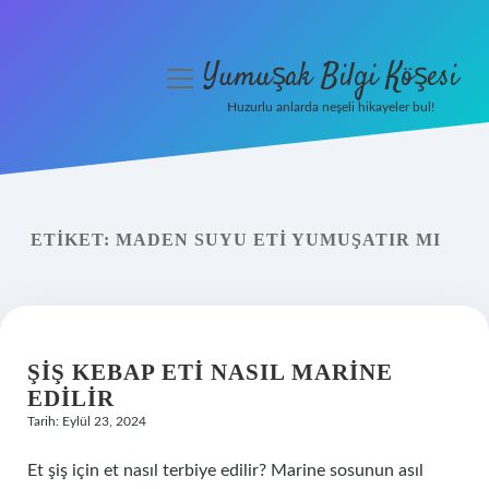
Yumuşak Bilgi Köşesi
menüyü
aç
Huzurlu anlarda neşeli hikayeler bul!
Anasayfa
Gizlilik Politikası
ETIKET:
MADEN SUYU ETI YUMUŞATIR MI
Yasal Uyarı
Hakkımızda
ŞIŞ KEBAP ETI NASIL MARINE
EDILIR
Tarih: Eylül 23, 2024
Et şiş için et nasıl terbiye edilir? Marine sosunun asıl