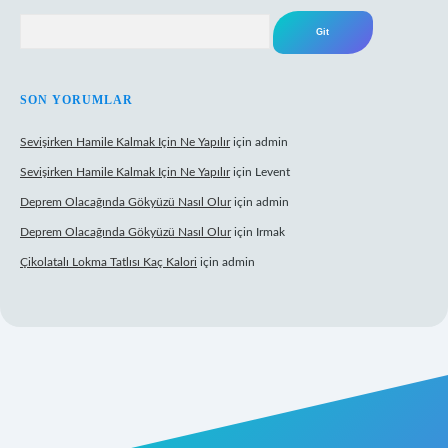
Arama
SON YORUMLAR
Sevişirken Hamile Kalmak Için Ne Yapılır
için
admin
Sevişirken Hamile Kalmak Için Ne Yapılır
için
Levent
Deprem Olacağında Gökyüzü Nasıl Olur
için
admin
Deprem Olacağında Gökyüzü Nasıl Olur
için
Irmak
Çikolatalı Lokma Tatlısı Kaç Kalori
için
admin
ttps://tulipbett.net/