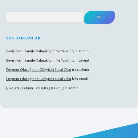
Arama
SON YORUMLAR
Sevişirken Hamile Kalmak Için Ne Yapılır
için
admin
Sevişirken Hamile Kalmak Için Ne Yapılır
için
Levent
Deprem Olacağında Gökyüzü Nasıl Olur
için
admin
Deprem Olacağında Gökyüzü Nasıl Olur
için
Irmak
Çikolatalı Lokma Tatlısı Kaç Kalori
için
admin
ttps://tulipbett.net/