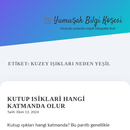
Yumuşak Bilgi Köşesi
menüyü
aç
Huzurlu anlarda neşeli hikayeler bul!
Anasayfa
Gizlilik Politikası
ETIKET:
KUZEY IŞIKLARI NEDEN YEŞIL
Yasal Uyarı
Hakkımızda
KUTUP ISIKLARI HANGI
KATMANDA OLUR
Tarih: Ekim 13, 2024
Kutup ışıkları hangi katmanda? Bu parıltı genellikle