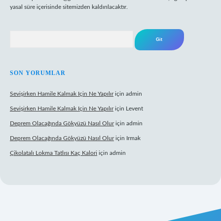
yasal süre içerisinde sitemizden kaldırılacaktır.
Arama
SON YORUMLAR
Sevişirken Hamile Kalmak Için Ne Yapılır
için
admin
Sevişirken Hamile Kalmak Için Ne Yapılır
için
Levent
Deprem Olacağında Gökyüzü Nasıl Olur
için
admin
Deprem Olacağında Gökyüzü Nasıl Olur
için
Irmak
Çikolatalı Lokma Tatlısı Kaç Kalori
için
admin
ttps://tulipbett.net/