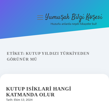
Yumuşak Bilgi Köşesi
menüyü
aç
Huzurlu anlarda neşeli hikayeler bul!
Anasayfa
Gizlilik Politikası
ETIKET:
KUTUP YILDIZI TÜRKIYEDEN
Yasal Uyarı
GÖRÜNÜR MÜ
Hakkımızda
KUTUP ISIKLARI HANGI
KATMANDA OLUR
Tarih: Ekim 13, 2024