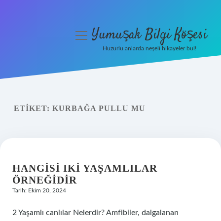
Yumuşak Bilgi Köşesi
menüyü
aç
Huzurlu anlarda neşeli hikayeler bul!
Anasayfa
Gizlilik Politikası
ETIKET:
KURBAĞA PULLU MU
Yasal Uyarı
Hakkımızda
HANGISI IKI YAŞAMLILAR
ÖRNEĞIDIR
Tarih: Ekim 20, 2024
2 Yaşamlı canlılar Nelerdir? Amfibiler, dalgalanan