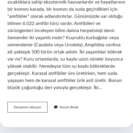
sıcaklıklara sahip ekzotermik hayvanlardır ve hayatlarının
bir kısmını karada, bir kısmını da suda geçirdikleri için
“amfibiler” olarak adlandırılırlar. Günümüzde var olduğu
bilinen 6.022 amfibi türü vardır. Amfibileri ve
sürüngenleri inceleyen bilim dalına herpetoloji denir.
Semender iki yaşamlı mıdır? Kuyruklu kurbağalar veya
semenderler (Caudata veya Urodela), Amphibia sınıfına
ait yaklaşık 500 türün ortak adıdır. İki yaşamlılar böbrek
var mı? Kuru ortamlarda, su kaybı uzun süreler boyunca
yüksek olabilir. Neredeyse tüm su kaybı böbreklerde
gerçekleşir. Karasal amfibiler üre üretirken, hem suda
yaşayan hem de karasal amfibiler ürik asit üretir. Bunun
büyük çoğunluğu deri yoluyla gerçekleşir. İki…
Hangisi
Devamını okuyun
Yorum Bırak
Iki
Yaşamlılar
Örneğidir