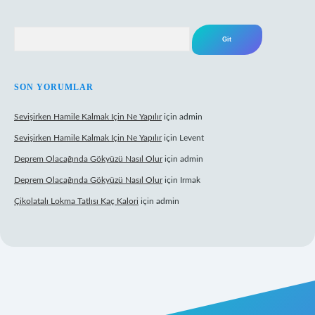
Arama
SON YORUMLAR
Sevişirken Hamile Kalmak Için Ne Yapılır
için
admin
Sevişirken Hamile Kalmak Için Ne Yapılır
için
Levent
Deprem Olacağında Gökyüzü Nasıl Olur
için
admin
Deprem Olacağında Gökyüzü Nasıl Olur
için
Irmak
Çikolatalı Lokma Tatlısı Kaç Kalori
için
admin
ttps://tulipbett.net/