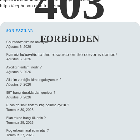
403
https://cephesan.com.tr
Sitemap
SIDEBAR
SON YAZILAR
FORBIDDEN
Countdown film ne anlatıyor ?
Ağustos 6, 2026
Access to this resource on the server is denied!
Kum gibi hangi yıl ?
Ağustos 6, 2026
Avcılığın anlamı nedir ?
Ağustos 5, 2026
Allah’ın verdiğini kim engelleyemez ?
Ağustos 3, 2026
89T hangi duraklardan geçiyor ?
Ağustos 3, 2026
6. sınıfta sinir sistemi kaç bölüme ayrılır ?
Temmuz 30, 2026
Elan tekne hangi ülkenin ?
Temmuz 29, 2026
Koç erkeği nasıl adım atar ?
Temmuz 27, 2026