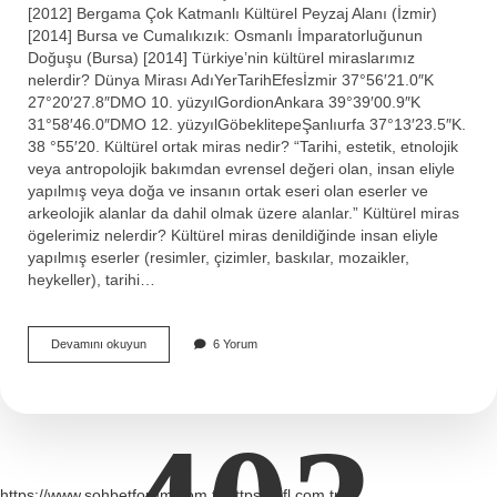
[2012] Bergama Çok Katmanlı Kültürel Peyzaj Alanı (İzmir)
[2014] Bursa ve Cumalıkızık: Osmanlı İmparatorluğunun
Doğuşu (Bursa) [2014] Türkiye’nin kültürel miraslarımız
nelerdir? Dünya Mirası AdıYerTarihEfesİzmir 37°56′21.0″K
27°20′27.8″DMO 10. yüzyılGordionAnkara 39°39′00.9″K
31°58′46.0″DMO 12. yüzyılGöbeklitepeŞanlıurfa 37°13′23.5″K.
38 °55′20. Kültürel ortak miras nedir? “Tarihi, estetik, etnolojik
veya antropolojik bakımdan evrensel değeri olan, insan eliyle
yapılmış veya doğa ve insanın ortak eseri olan eserler ve
arkeolojik alanlar da dahil olmak üzere alanlar.” Kültürel miras
ögelerimiz nelerdir? Kültürel miras denildiğinde insan eliyle
yapılmış eserler (resimler, çizimler, baskılar, mozaikler,
heykeller), tarihi…
Ortak
Devamını okuyun
6 Yorum
Kültürel
Miraslarımız
Nelerdir
https://www.sohbetforum.com.tr
https://efl.com.tr