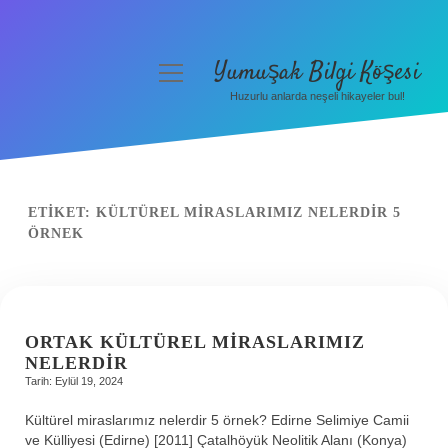
Yumuşak Bilgi Köşesi
menüyü
aç
Huzurlu anlarda neşeli hikayeler bul!
Anasayfa
Gizlilik Politikası
Yasal Uyarı
ETIKET:
KÜLTÜREL MIRASLARIMIZ NELERDIR 5
ÖRNEK
Hakkımızda
ORTAK KÜLTÜREL MIRASLARIMIZ
NELERDIR
Tarih: Eylül 19, 2024
Kültürel miraslarımız nelerdir 5 örnek? Edirne Selimiye Camii
ve Külliyesi (Edirne) [2011] Çatalhöyük Neolitik Alanı (Konya)