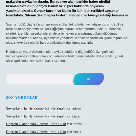
makaleler paylaşılmaktadır. Burada yer alan içerikler haber niteliği
taşımamakta olup, gerçek kurum ve kişiler hakkında paylaşım
yapılmamaktadır. Gerçek kurum ve kişiler ile isim benzerlikleri tamamen
tesadüfidir. Sitemizdeki bilgiler taslak halindedir ve tavsiye niteliği taşımazlar.
Sitemiz, 5651 Sayılı Kanun gereğince Bilgi Teknolojileri ve İletişim Kurumu (BTK)
tarafından onaylanmış bir Yer Sağlayıcı olarak hizmet vermektedir. Bu nedenle,
sitedeki içerikleri proaktif olarak denetleme veya araştırma yükümlülüğümüz
bulunmamaktadır. Ancak, üyelerimiz yazdıkları içeriklerin sorumluluğunu taşımakta
olup, siteye üye olarak bu sorumluluğu kabul etmiş sayılırlar.
Hukuka ve yasal düzenlemelere aykırı olduğunu düşündüğünüz içerikleri,
backlinkpanelicomtr@gmail.com
adresine bildirmeniz halinde, ilgili içerikler yasal
süre içerisinde sitemizden kaldırılacaktır.
Arama
SON YORUMLAR
Sevişirken Hamile Kalmak Için Ne Yapılır
için
admin
Sevişirken Hamile Kalmak Için Ne Yapılır
için
Levent
Deprem Olacağında Gökyüzü Nasıl Olur
için
admin
Deprem Olacağında Gökyüzü Nasıl Olur
için
Irmak