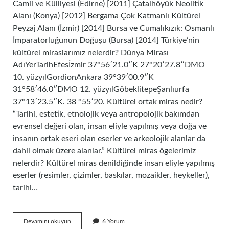
Camii ve Külliyesi (Edirne) [2011] Çatalhöyük Neolitik
Alanı (Konya) [2012] Bergama Çok Katmanlı Kültürel
Peyzaj Alanı (İzmir) [2014] Bursa ve Cumalıkızık: Osmanlı
İmparatorluğunun Doğuşu (Bursa) [2014] Türkiye’nin
kültürel miraslarımız nelerdir? Dünya Mirası
AdıYerTarihEfesİzmir 37°56′21.0″K 27°20′27.8″DMO
10. yüzyılGordionAnkara 39°39′00.9″K
31°58′46.0″DMO 12. yüzyılGöbeklitepeŞanlıurfa
37°13′23.5″K. 38 °55′20. Kültürel ortak miras nedir?
“Tarihi, estetik, etnolojik veya antropolojik bakımdan
evrensel değeri olan, insan eliyle yapılmış veya doğa ve
insanın ortak eseri olan eserler ve arkeolojik alanlar da
dahil olmak üzere alanlar.” Kültürel miras ögelerimiz
nelerdir? Kültürel miras denildiğinde insan eliyle yapılmış
eserler (resimler, çizimler, baskılar, mozaikler, heykeller),
tarihi…
Ortak
Devamını okuyun
6 Yorum