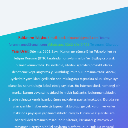
https://tulipbett.net/
Reklam ve İletişim:
E-mail:
backlinkpaneli@gmail.com
Teams:
forumhizmeti@gmail.com
Whatsapp: 0262 606 0 726
Telegram: @karabul
Yasal Uyarı:
Sitemiz, 5651 Sayılı Kanun gereğince Bilgi Teknolojileri ve
İletişim Kurumu (BTK) tarafından onaylanmış bir Yer Sağlayıcı olarak
hizmet vermektedir. Bu nedenle, sitedeki içerikleri proaktif olarak
denetleme veya araştırma yükümlülüğümüz bulunmamaktadır. Ancak,
üyelerimiz yazdıkları içeriklerin sorumluluğunu taşımakta olup, siteye üye
olarak bu sorumluluğu kabul etmiş sayılırlar. Bu internet sitesi, herhangi bir
marka, kurum veya şahıs şirketi ile hiçbir bağlantısı bulunmamaktadır.
Sitede yalnızca kendi hazırladığımız makaleler paylaşılmaktadır. Burada yer
alan içerikler haber niteliği taşımamakta olup, gerçek kurum ve kişiler
hakkında paylaşım yapılmamaktadır. Gerçek kurum ve kişiler ile isim
benzerlikleri tamamen tesadüfidir. Sitemiz, kar amacı gütmeyen ve
tamamen ücretsiz bir bilgi paylaşım platformudur. Hukuka ve yasal