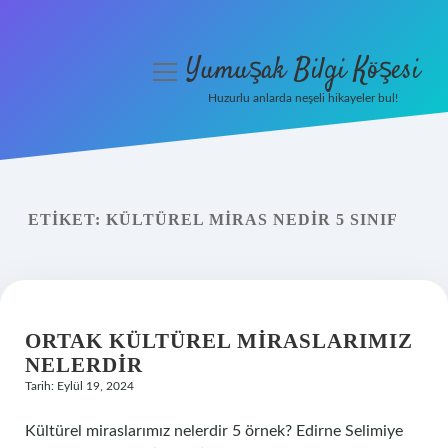
Yumuşak Bilgi Köşesi
menüyü
aç
Huzurlu anlarda neşeli hikayeler bul!
Anasayfa
Gizlilik Politikası
ETIKET:
KÜLTÜREL MIRAS NEDIR 5 SINIF
Yasal Uyarı
Hakkımızda
ORTAK KÜLTÜREL MIRASLARIMIZ
NELERDIR
Tarih: Eylül 19, 2024
Kültürel miraslarımız nelerdir 5 örnek? Edirne Selimiye