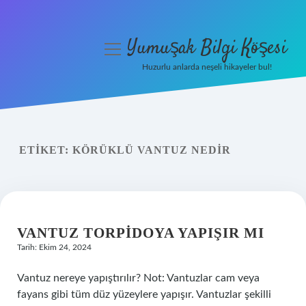
Yumuşak Bilgi Köşesi
menüyü
aç
Huzurlu anlarda neşeli hikayeler bul!
Anasayfa
Gizlilik Politikası
ETIKET:
KÖRÜKLÜ VANTUZ NEDIR
Yasal Uyarı
Hakkımızda
VANTUZ TORPIDOYA YAPIŞIR MI
Tarih: Ekim 24, 2024
Vantuz nereye yapıştırılır? Not: Vantuzlar cam veya
fayans gibi tüm düz yüzeylere yapışır. Vantuzlar şekilli