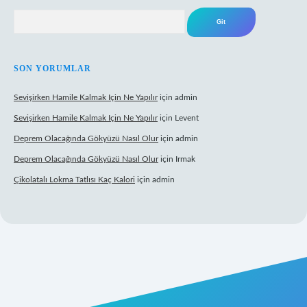
Arama
SON YORUMLAR
Sevişirken Hamile Kalmak Için Ne Yapılır
için
admin
Sevişirken Hamile Kalmak Için Ne Yapılır
için
Levent
Deprem Olacağında Gökyüzü Nasıl Olur
için
admin
Deprem Olacağında Gökyüzü Nasıl Olur
için
Irmak
Çikolatalı Lokma Tatlısı Kaç Kalori
için
admin
tps://tulipbett.net/