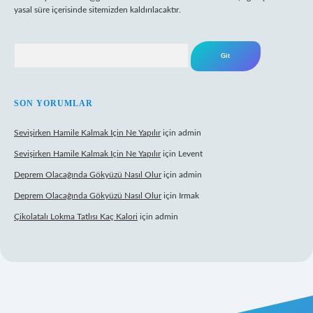
yasal süre içerisinde sitemizden kaldırılacaktır.
Arama
SON YORUMLAR
Sevişirken Hamile Kalmak Için Ne Yapılır
için
admin
Sevişirken Hamile Kalmak Için Ne Yapılır
için
Levent
Deprem Olacağında Gökyüzü Nasıl Olur
için
admin
Deprem Olacağında Gökyüzü Nasıl Olur
için
Irmak
Çikolatalı Lokma Tatlısı Kaç Kalori
için
admin
ttps://tulipbett.net/