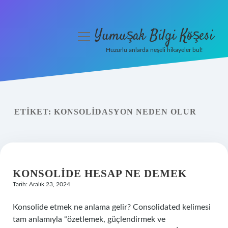
Yumuşak Bilgi Köşesi
menüyü
aç
Huzurlu anlarda neşeli hikayeler bul!
Anasayfa
Gizlilik Politikası
ETIKET:
KONSOLIDASYON NEDEN OLUR
Yasal Uyarı
Hakkımızda
KONSOLIDE HESAP NE DEMEK
Tarih: Aralık 23, 2024
Konsolide etmek ne anlama gelir? Consolidated kelimesi
tam anlamıyla “özetlemek, güçlendirmek ve