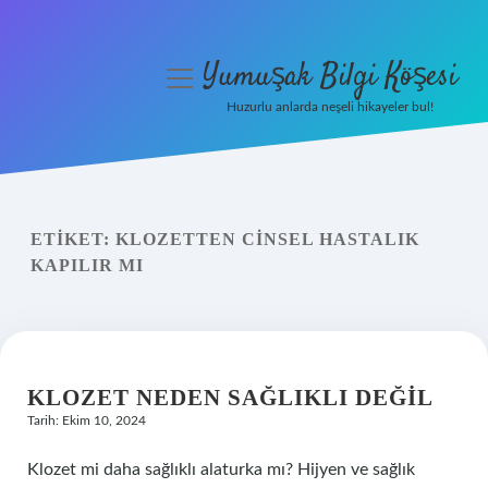
Yumuşak Bilgi Köşesi
menüyü
aç
Huzurlu anlarda neşeli hikayeler bul!
Anasayfa
Gizlilik Politikası
ETIKET:
KLOZETTEN CINSEL HASTALIK
Yasal Uyarı
KAPILIR MI
Hakkımızda
KLOZET NEDEN SAĞLIKLI DEĞIL
Tarih: Ekim 10, 2024
Klozet mi daha sağlıklı alaturka mı? Hijyen ve sağlık