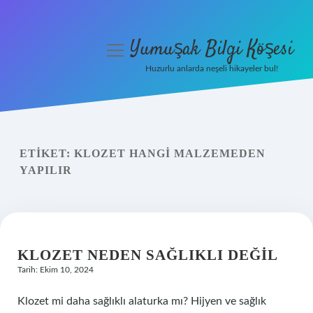
Yumuşak Bilgi Köşesi
menüyü
aç
Huzurlu anlarda neşeli hikayeler bul!
Anasayfa
Gizlilik Politikası
ETIKET:
KLOZET HANGI MALZEMEDEN
Yasal Uyarı
YAPILIR
Hakkımızda
KLOZET NEDEN SAĞLIKLI DEĞIL
Tarih: Ekim 10, 2024
Klozet mi daha sağlıklı alaturka mı? Hijyen ve sağlık