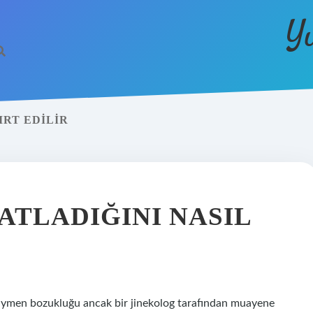
Y
IRT EDILIR
PATLADIĞINI NASIL
z? Hymen bozukluğu ancak bir jinekolog tarafından muayene