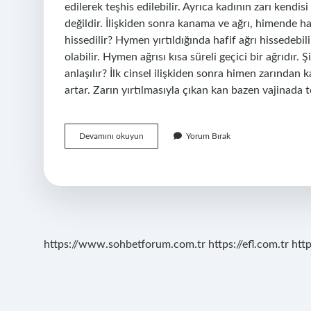
edilerek teşhis edilebilir. Ayrıca kadının zarı ken
değildir. İlişkiden sonra kanama ve ağrı, himende ha
hissedilir? Hymen yırtıldığında hafif ağrı hissedebi
olabilir. Hymen ağrısı kısa süreli geçici bir ağrıdır. Ş
anlaşılır? İlk cinsel ilişkiden sonra himen zarından 
artar. Zarın yırtılmasıyla çıkan kan bazen vajinad
Kızlık
Devamını okuyun
Yorum Bırak
Zarının
Patladığını
Nasıl
Anlarım
https://www.sohbetforum.com.tr
https://efl.com.tr
htt