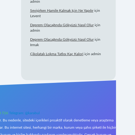
admin
Sevişirken Hamile Kalmak Için Ne Yapılır
için
Levent
Deprem Olacağında Gökyüzü Nasıl Olur
için
admin
Deprem Olacağında Gökyüzü Nasıl Olur
için
Irmak
Çikolatalı Lokma Tatlısı Kaç Kalori
için
admin
0 726
Telegram: @karabul
 Bu nedenle, sitedeki içerikleri proaktif olarak denetleme veya araştırma
Bu internet sitesi, herhangi bir marka, kurum veya şahıs şirketi ile hiçbir
çek kurum ve kişiler hakkında paylaşım yapılmamaktadır. Gerçek kurum ve