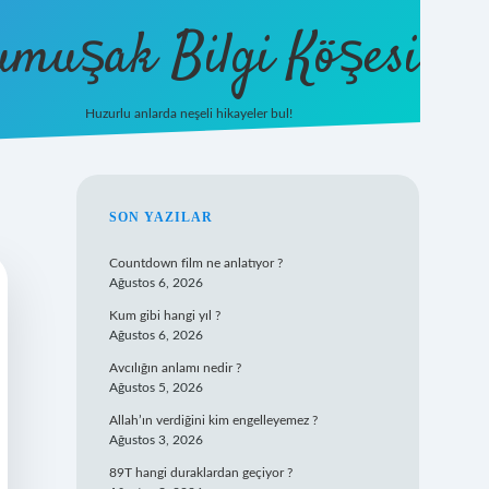
umuşak Bilgi Köşesi
Huzurlu anlarda neşeli hikayeler bul!
hiltonbet güncel giriş
https://tu
SIDEBAR
SON YAZILAR
Countdown film ne anlatıyor ?
Ağustos 6, 2026
Kum gibi hangi yıl ?
Ağustos 6, 2026
Avcılığın anlamı nedir ?
Ağustos 5, 2026
Allah’ın verdiğini kim engelleyemez ?
Ağustos 3, 2026
89T hangi duraklardan geçiyor ?