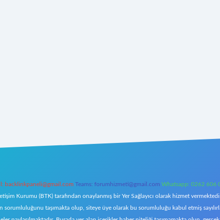
l:
backlinkpaneli@gmail.com
Teams:
forumhizmeti@gmail.com
Whatsapp: 0262 606 
letişim Kurumu (BTK) tarafından onaylanmış bir Yer Sağlayıcı olarak hizmet vermektedir.
orumluluğunu taşımakta olup, siteye üye olarak bu sorumluluğu kabul etmiş sayılırlar. 
eler paylaşılmaktadır. Burada yer alan içerikler haber niteliği taşımamakta olup, ger