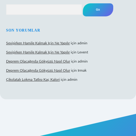
Arama
SON YORUMLAR
Sevişirken Hamile Kalmak Için Ne Yapılır
için
admin
Sevişirken Hamile Kalmak Için Ne Yapılır
için
Levent
Deprem Olacağında Gökyüzü Nasıl Olur
için
admin
Deprem Olacağında Gökyüzü Nasıl Olur
için
Irmak
Çikolatalı Lokma Tatlısı Kaç Kalori
için
admin
ttps://tulipbett.net/