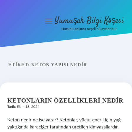
Yumuşak Bilgi Köşesi
menüyü
aç
Huzurlu anlarda neşeli hikayeler bul!
Anasayfa
Gizlilik Politikası
ETIKET:
KETON YAPISI NEDIR
Yasal Uyarı
Hakkımızda
KETONLARIN ÖZELLIKLERI NEDIR
Tarih: Ekim 13, 2024
Keton nedir ne işe yarar? Ketonlar, vücut enerji için yağ
yaktığında karaciğer tarafından üretilen kimyasallardır.