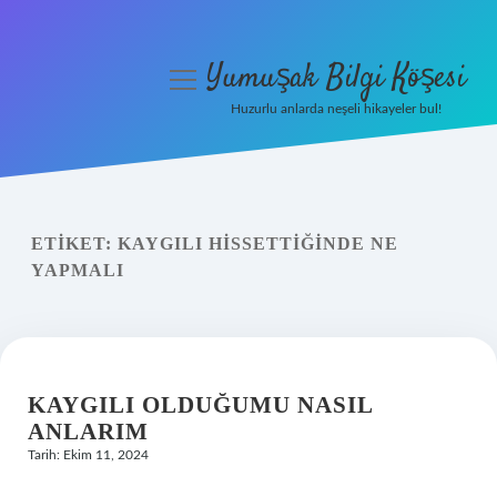
Yumuşak Bilgi Köşesi
menüyü
aç
Huzurlu anlarda neşeli hikayeler bul!
Anasayfa
Gizlilik Politikası
ETIKET:
KAYGILI HISSETTIĞINDE NE
Yasal Uyarı
YAPMALI
Hakkımızda
KAYGILI OLDUĞUMU NASIL
ANLARIM
Tarih: Ekim 11, 2024