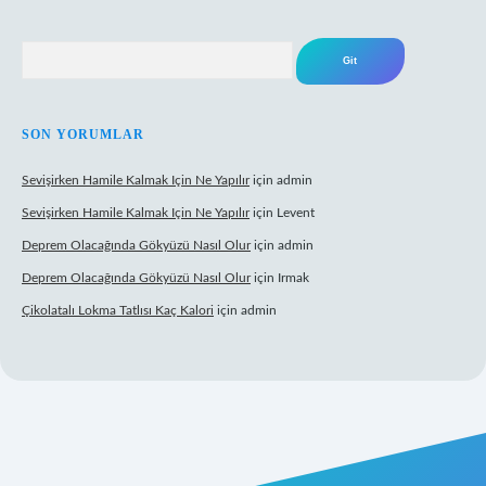
Arama
SON YORUMLAR
Sevişirken Hamile Kalmak Için Ne Yapılır
için
admin
Sevişirken Hamile Kalmak Için Ne Yapılır
için
Levent
Deprem Olacağında Gökyüzü Nasıl Olur
için
admin
Deprem Olacağında Gökyüzü Nasıl Olur
için
Irmak
Çikolatalı Lokma Tatlısı Kaç Kalori
için
admin
cel giriş
https://tulipbett.net/