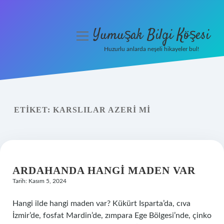
Yumuşak Bilgi Köşesi
menüyü
aç
Huzurlu anlarda neşeli hikayeler bul!
Anasayfa
Gizlilik Politikası
ETIKET:
KARSLILAR AZERI MI
Yasal Uyarı
Hakkımızda
ARDAHANDA HANGI MADEN VAR
Tarih: Kasım 5, 2024
Hangi ilde hangi maden var? Kükürt Isparta’da, cıva
İzmir’de, fosfat Mardin’de, zımpara Ege Bölgesi’nde, çinko