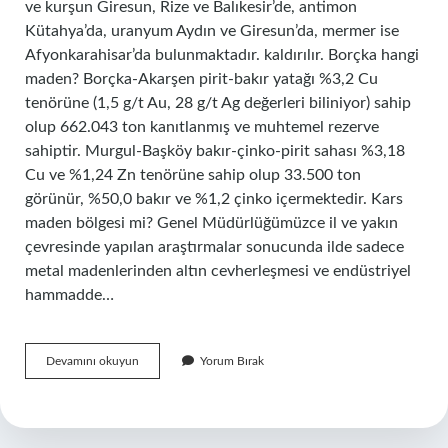
ve kurşun Giresun, Rize ve Balıkesir’de, antimon
Kütahya’da, uranyum Aydın ve Giresun’da, mermer ise
Afyonkarahisar’da bulunmaktadır. kaldırılır. Borçka hangi
maden? Borçka-Akarşen pirit-bakır yatağı %3,2 Cu
tenörüne (1,5 g/t Au, 28 g/t Ag değerleri biliniyor) sahip
olup 662.043 ton kanıtlanmış ve muhtemel rezerve
sahiptir. Murgul-Başköy bakır-çinko-pirit sahası %3,18
Cu ve %1,24 Zn tenörüne sahip olup 33.500 ton
görünür, %50,0 bakır ve %1,2 çinko içermektedir. Kars
maden bölgesi mi? Genel Müdürlüğümüzce il ve yakın
çevresinde yapılan araştırmalar sonucunda ilde sadece
metal madenlerinden altın cevherleşmesi ve endüstriyel
hammadde…
Ardahanda
Devamını okuyun
Yorum Bırak
Hangi
Maden
Var