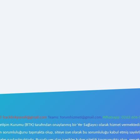
l:
backlinkpaneli@gmail.com
Teams:
forumhizmeti@gmail.com
Whatsapp: 0262 606 
letişim Kurumu (BTK) tarafından onaylanmış bir Yer Sağlayıcı olarak hizmet vermektedir.
orumluluğunu taşımakta olup, siteye üye olarak bu sorumluluğu kabul etmiş sayılırlar. 
eler paylaşılmaktadır. Burada yer alan içerikler haber niteliği taşımamakta olup, ger