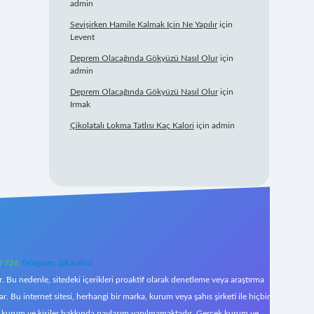
admin
Sevişirken Hamile Kalmak Için Ne Yapılır
için
Levent
Deprem Olacağında Gökyüzü Nasıl Olur
için
admin
Deprem Olacağında Gökyüzü Nasıl Olur
için
Irmak
Çikolatalı Lokma Tatlısı Kaç Kalori
için
admin
0 726
Telegram: @karabul
 Bu nedenle, sitedeki içerikleri proaktif olarak denetleme veya araştırma
Bu internet sitesi, herhangi bir marka, kurum veya şahıs şirketi ile hiçbir
çek kurum ve kişiler hakkında paylaşım yapılmamaktadır. Gerçek kurum ve