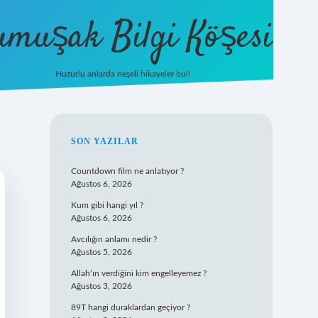
umuşak Bilgi Köşesi
Huzurlu anlarda neşeli hikayeler bul!
hiltonbet güncel giriş
https://tu
SIDEBAR
SON YAZILAR
Countdown film ne anlatıyor ?
Ağustos 6, 2026
Kum gibi hangi yıl ?
Ağustos 6, 2026
Avcılığın anlamı nedir ?
Ağustos 5, 2026
Allah’ın verdiğini kim engelleyemez ?
Ağustos 3, 2026
89T hangi duraklardan geçiyor ?