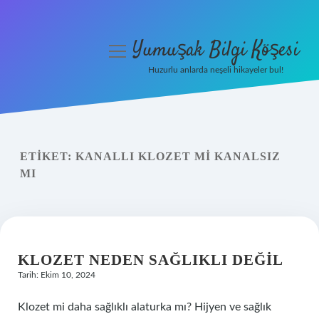
Yumuşak Bilgi Köşesi
menüyü
aç
Huzurlu anlarda neşeli hikayeler bul!
Anasayfa
Gizlilik Politikası
ETIKET:
KANALLI KLOZET MI KANALSIZ
Yasal Uyarı
MI
Hakkımızda
KLOZET NEDEN SAĞLIKLI DEĞIL
Tarih: Ekim 10, 2024
Klozet mi daha sağlıklı alaturka mı? Hijyen ve sağlık