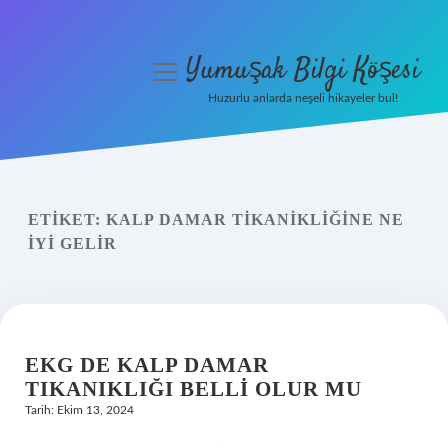
Yumuşak Bilgi Köşesi
menüyü
aç
Huzurlu anlarda neşeli hikayeler bul!
Anasayfa
Gizlilik Politikası
ETIKET:
KALP DAMAR TIKANIKLIĞINE NE
Yasal Uyarı
IYI GELIR
Hakkımızda
EKG DE KALP DAMAR
TIKANIKLIĞI BELLI OLUR MU
Tarih: Ekim 13, 2024