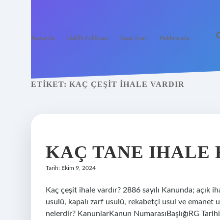
Anasayfa
Gizlilik Politikası
Yasal Uyarı
Hakkımızda
ETIKET:
KAÇ ÇEŞIT IHALE VARDIR
KAÇ TANE IHALE
Tarih: Ekim 9, 2024
Kaç çeşit ihale vardır? 2886 sayılı Kanunda; açık ihal
usulü, kapalı zarf usulü, rekabetçi usul ve emanet 
nelerdir? KanunlarKanun NumarasıBaşlığıRG Tarihi