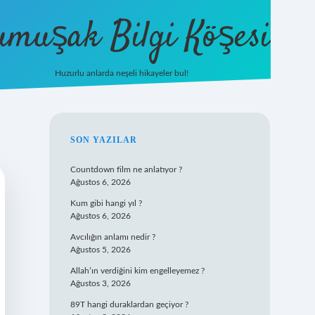
umuşak Bilgi Köşesi
Huzurlu anlarda neşeli hikayeler bul!
hiltonbet güncel giriş
https://tuli
SIDEBAR
SON YAZILAR
Countdown film ne anlatıyor ?
Ağustos 6, 2026
Kum gibi hangi yıl ?
Ağustos 6, 2026
Avcılığın anlamı nedir ?
Ağustos 5, 2026
Allah’ın verdiğini kim engelleyemez ?
Ağustos 3, 2026
89T hangi duraklardan geçiyor ?