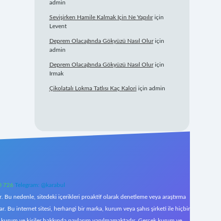
admin
Sevişirken Hamile Kalmak Için Ne Yapılır
için
Levent
Deprem Olacağında Gökyüzü Nasıl Olur
için
admin
Deprem Olacağında Gökyüzü Nasıl Olur
için
Irmak
Çikolatalı Lokma Tatlısı Kaç Kalori
için
admin
0 726
Telegram: @karabul
 Bu nedenle, sitedeki içerikleri proaktif olarak denetleme veya araştırma
Bu internet sitesi, herhangi bir marka, kurum veya şahıs şirketi ile hiçbir
çek kurum ve kişiler hakkında paylaşım yapılmamaktadır. Gerçek kurum ve