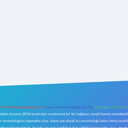
l:
backlinkpaneli@gmail.com
Teams:
forumhizmeti@gmail.com
Whatsapp: 0262 606 
letişim Kurumu (BTK) tarafından onaylanmış bir Yer Sağlayıcı olarak hizmet vermektedir.
orumluluğunu taşımakta olup, siteye üye olarak bu sorumluluğu kabul etmiş sayılırlar. 
eler paylaşılmaktadır. Burada yer alan içerikler haber niteliği taşımamakta olup, ger