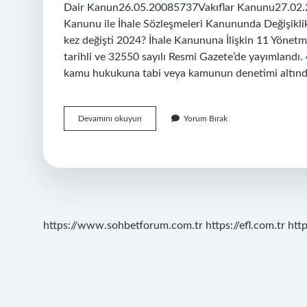
Dair Kanun26.05.20085737Vakıflar Kanunu27.02
Kanunu ile İhale Sözleşmeleri Kanununda Değişikl
kez değişti 2024? İhale Kanununa İlişkin 11 Yönetm
tarihli ve 32550 sayılı Resmi Gazete’de yayımland
kamu hukukuna tabi veya kamunun denetimi altın
Kaç
Devamını okuyun
Yorum Bırak
Tane
Ihale
Kanunu
Var
https://www.sohbetforum.com.tr
https://efl.com.tr
htt