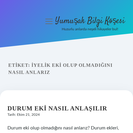
Yumuşak Bilgi Köşesi
menüyü
aç
Huzurlu anlarda neşeli hikayeler bul!
Anasayfa
Gizlilik Politikası
ETIKET:
İYELIK EKI OLUP OLMADIĞINI
Yasal Uyarı
NASIL ANLARIZ
Hakkımızda
DURUM EKI NASIL ANLAŞILIR
Tarih: Ekim 21, 2024
Durum eki olup olmadığını nasıl anlarız? Durum ekleri,