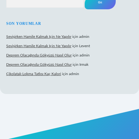
SON YORUMLAR
Sevişirken Hamile Kalmak Için Ne Yapılır
için
admin
Sevişirken Hamile Kalmak Için Ne Yapılır
için
Levent
Deprem Olacağında Gökyüzü Nasıl Olur
için
admin
Deprem Olacağında Gökyüzü Nasıl Olur
için
Irmak
Çikolatalı Lokma Tatlısı Kaç Kalori
için
admin
ttps://tulipbett.net/