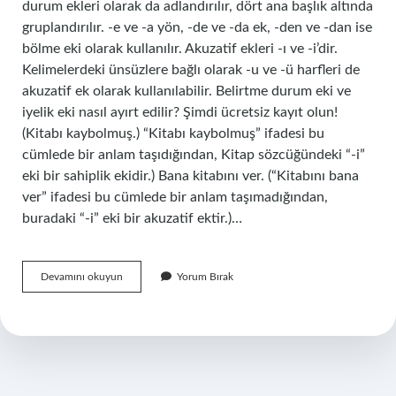
durum ekleri olarak da adlandırılır, dört ana başlık altında
gruplandırılır. -e ve -a yön, -de ve -da ek, -den ve -dan ise
bölme eki olarak kullanılır. Akuzatif ekleri -ı ve -i’dir.
Kelimelerdeki ünsüzlere bağlı olarak -u ve -ü harfleri de
akuzatif ek olarak kullanılabilir. Belirtme durum eki ve
iyelik eki nasıl ayırt edilir? Şimdi ücretsiz kayıt olun!
(Kitabı kaybolmuş.) “Kitabı kaybolmuş” ifadesi bu
cümlede bir anlam taşıdığından, Kitap sözcüğündeki “-i”
eki bir sahiplik ekidir.) Bana kitabını ver. (“Kitabını bana
ver” ifadesi bu cümlede bir anlam taşımadığından,
buradaki “-i” eki bir akuzatif ektir.)…
Durum
Devamını okuyun
Yorum Bırak
Eki
Nasıl
Anlaşılır