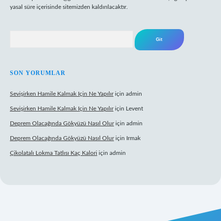
yasal süre içerisinde sitemizden kaldırılacaktır.
Arama
SON YORUMLAR
Sevişirken Hamile Kalmak Için Ne Yapılır
için
admin
Sevişirken Hamile Kalmak Için Ne Yapılır
için
Levent
Deprem Olacağında Gökyüzü Nasıl Olur
için
admin
Deprem Olacağında Gökyüzü Nasıl Olur
için
Irmak
Çikolatalı Lokma Tatlısı Kaç Kalori
için
admin
ttps://tulipbett.net/