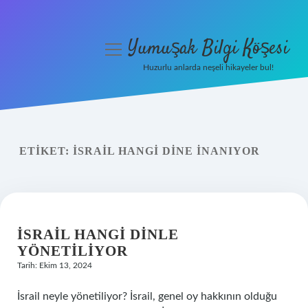
Yumuşak Bilgi Köşesi
menüyü
aç
Huzurlu anlarda neşeli hikayeler bul!
Anasayfa
Gizlilik Politikası
ETIKET:
İSRAIL HANGI DINE INANIYOR
Yasal Uyarı
Hakkımızda
İSRAIL HANGI DINLE
YÖNETILIYOR
Tarih: Ekim 13, 2024
İsrail neyle yönetiliyor? İsrail, genel oy hakkının olduğu