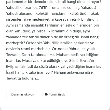
parlamenter bir demokrasidir. İsrail hangi dine inanıyor?
Yahudilik (İbranice: יַהֲדוּת‎, romanize edilmiş: Yahadut)
Yahudi ulusunun kolektif inançlarını, kültürünü, hukuk
sistemlerini ve medeniyetini kapsayan etnik bir dindir.
Aynı zamanda insanlık tarihinin en eski dinlerinden biri
olan Yahudilik, yalnızca ilk İbrahimî din değil, aynı
zamanda tek tanrılı dinlerin de ilk örneğidir. İsrail hangi
mezheptir? Ortodoks Yahudilik İsrail’de baskındır ve
devletin resmi mezhebidir. Ortodoks Yahudiler, yazılı
Tevrat’ın Tanrı tarafından Hz. Muhammed’e verildiğine
inanırlar. Musa’ya dikte edildiğine ve Sözlü Tevrat’ın
(Mişna, Talmud) da sözlü olarak vahyedildiğine inanırlar.
İsrail hangi kitaba inanıyor? Haham anlayışına göre,
Tevrat’ta bulunan…
İSrail
Devamını okuyun
Yorum Bırak
Hangi
Dinle
Yönetiliyor