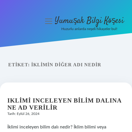
Yumuşak Bilgi Köşesi
menüyü
aç
Huzurlu anlarda neşeli hikayeler bul!
Anasayfa
Gizlilik Politikası
ETIKET:
İKLIMIN DIĞER ADI NEDIR
Yasal Uyarı
Hakkımızda
IKLIMI INCELEYEN BILIM DALINA
NE AD VERILIR
Tarih: Eylül 26, 2024
İklimi inceleyen bilim dalı nedir? İklim bilimi veya