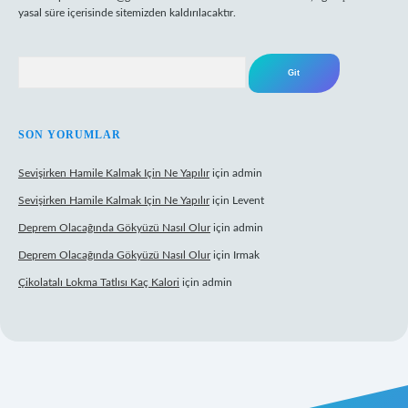
yasal süre içerisinde sitemizden kaldırılacaktır.
Arama
SON YORUMLAR
Sevişirken Hamile Kalmak Için Ne Yapılır
için
admin
Sevişirken Hamile Kalmak Için Ne Yapılır
için
Levent
Deprem Olacağında Gökyüzü Nasıl Olur
için
admin
Deprem Olacağında Gökyüzü Nasıl Olur
için
Irmak
Çikolatalı Lokma Tatlısı Kaç Kalori
için
admin
ttps://tulipbett.net/