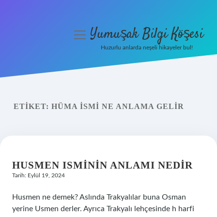
Yumuşak Bilgi Köşesi
menüyü
aç
Huzurlu anlarda neşeli hikayeler bul!
Anasayfa
Gizlilik Politikası
ETIKET:
HÜMA ISMI NE ANLAMA GELIR
Yasal Uyarı
Hakkımızda
HUSMEN ISMININ ANLAMI NEDIR
Tarih: Eylül 19, 2024
Husmen ne demek? Aslında Trakyalılar buna Osman
yerine Usmen derler. Ayrıca Trakyalı lehçesinde h harfi