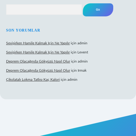
Arama
SON YORUMLAR
Sevişirken Hamile Kalmak Için Ne Yapılır
için
admin
Sevişirken Hamile Kalmak Için Ne Yapılır
için
Levent
Deprem Olacağında Gökyüzü Nasıl Olur
için
admin
Deprem Olacağında Gökyüzü Nasıl Olur
için
Irmak
Çikolatalı Lokma Tatlısı Kaç Kalori
için
admin
tps://tulipbett.net/