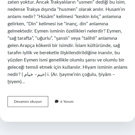
zaten yoktur. Ancak Trakyalıların “usmen” dediği bu isim,
nedense Trakya dışında “husmen” olarak anılır. Husam’ın
anlamı nedir? “Hüsâm” kelimesi “keskin kılıç” anlamına
gelirken, “Din” kelimesi ise “inanç, din” anlamına
gelmektedir. Eymen isminin özellikleri nelerdir? Eymen,
“sağ tarafta”, “uğurlu”, “şanslı” veya “talihli” anlamına
gelen Arapça kökenli bir isimdir. İslam kültüründe, sağ
tarafın iyilik ve bereketle ilişkilendirildiğine inanılır, bu
yüzden Eymen ismi genellikle olumlu şansı ve olumlu bir
geleceği temsil etmek için kullanılır. Hiyam isminin anlamı
nedir? ( ﺧﻴﻢ– ﺧﻴﺎﻡ) i. (Ar. ḫayme’nin çoğulu, ḫiyām –
ḫiyem)…
Husmen
Devamını okuyun
6 Yorum
Isminin
Anlamı
Nedir