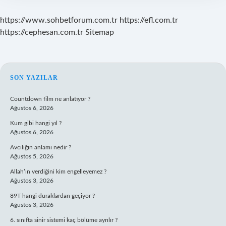
https://www.sohbetforum.com.tr
https://efl.com.tr
https://cephesan.com.tr
Sitemap
SIDEBAR
SON YAZILAR
Countdown film ne anlatıyor ?
Ağustos 6, 2026
Kum gibi hangi yıl ?
Ağustos 6, 2026
Avcılığın anlamı nedir ?
Ağustos 5, 2026
Allah’ın verdiğini kim engelleyemez ?
Ağustos 3, 2026
89T hangi duraklardan geçiyor ?
Ağustos 3, 2026
6. sınıfta sinir sistemi kaç bölüme ayrılır ?