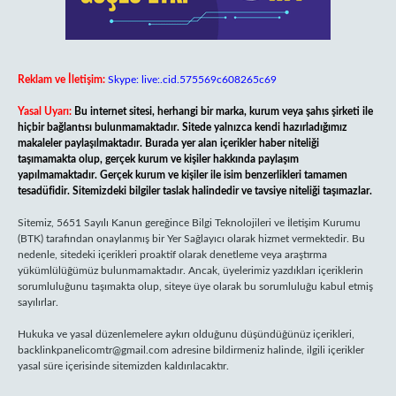
Reklam ve İletişim:
Skype: live:.cid.575569c608265c69
Yasal Uyarı:
Bu internet sitesi, herhangi bir marka, kurum veya şahıs şirketi ile
hiçbir bağlantısı bulunmamaktadır. Sitede yalnızca kendi hazırladığımız
makaleler paylaşılmaktadır. Burada yer alan içerikler haber niteliği
taşımamakta olup, gerçek kurum ve kişiler hakkında paylaşım
yapılmamaktadır. Gerçek kurum ve kişiler ile isim benzerlikleri tamamen
tesadüfidir. Sitemizdeki bilgiler taslak halindedir ve tavsiye niteliği taşımazlar.
Sitemiz, 5651 Sayılı Kanun gereğince Bilgi Teknolojileri ve İletişim Kurumu
(BTK) tarafından onaylanmış bir Yer Sağlayıcı olarak hizmet vermektedir. Bu
nedenle, sitedeki içerikleri proaktif olarak denetleme veya araştırma
yükümlülüğümüz bulunmamaktadır. Ancak, üyelerimiz yazdıkları içeriklerin
sorumluluğunu taşımakta olup, siteye üye olarak bu sorumluluğu kabul etmiş
sayılırlar.
Hukuka ve yasal düzenlemelere aykırı olduğunu düşündüğünüz içerikleri,
backlinkpanelicomtr@gmail.com
adresine bildirmeniz halinde, ilgili içerikler
yasal süre içerisinde sitemizden kaldırılacaktır.