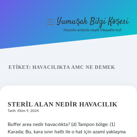
Yumuşak Bilgi Köşesi
menüyü
aç
Huzurlu anlarda neşeli hikayeler bul!
Anasayfa
Gizlilik Politikası
ETIKET:
HAVACILIKTA AMC NE DEMEK
Yasal Uyarı
Hakkımızda
STERIL ALAN NEDIR HAVACILIK
Tarih: Ekim 9, 2024
Buffer area nedir havacılıkta? (d) Tampon bölge: (1)
Karada; Bu, kara sınır hattı ile o hat için azami yaklaşma