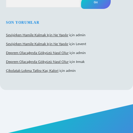
SON YORUMLAR
Sevişirken Hamile Kalmak Için Ne Yapılır
için
admin
Sevişirken Hamile Kalmak Için Ne Yapılır
için
Levent
Deprem Olacağında Gökyüzü Nasıl Olur
için
admin
Deprem Olacağında Gökyüzü Nasıl Olur
için
Irmak
Çikolatalı Lokma Tatlısı Kaç Kalori
için
admin
ttps://tulipbett.net/