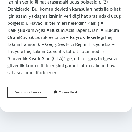
izninin verildiği hat arasındaki uçuş bölgesidir. (2)
Denizlerde; Bu, komşu devletin karasuları hattı ile o hat
için azami yaklaşma izninin verildiği hat arasındaki uçuş
bölgesidir. Havacılık terimleri nelerdir? Kalkış =
KalkışBüküm Açısı = Büküm AçısıTaper Oranı = Büküm
OranıKuyruk Sürükleyici LG = Kuyruk Tekerleği İniş
TakımıTransonik = Geçiş Ses Hızı ​​​​Rejimi.Tricycle LG =
Tricycle İniş Takımı Güvenlik tahditli alan nedir?
“Güvenlik Kısıtlı Alan (GTA)”, geçerli bir giriş belgesi ve
güvenlik kontrolü ile erişimi garanti altına alınan hava
sahası alanını ifade eder.…
Steril
Devamını okuyun
Yorum Bırak
Alan
Nedir
Havacılık