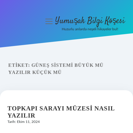
Yumuşak Bilgi Köşesi
menüyü
aç
Huzurlu anlarda neşeli hikayeler bul!
Anasayfa
Gizlilik Politikası
ETIKET:
GÜNEŞ SISTEMI BÜYÜK MÜ
Yasal Uyarı
YAZILIR KÜÇÜK MÜ
Hakkımızda
TOPKAPI SARAYI MÜZESI NASIL
YAZILIR
Tarih: Ekim 11, 2024