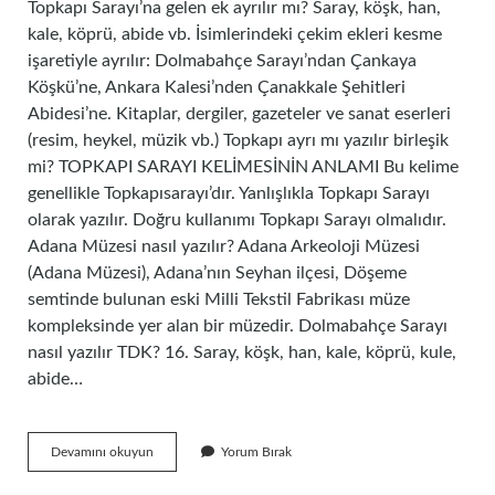
Topkapı Sarayı’na gelen ek ayrılır mı? Saray, köşk, han,
kale, köprü, abide vb. İsimlerindeki çekim ekleri kesme
işaretiyle ayrılır: Dolmabahçe Sarayı’ndan Çankaya
Köşkü’ne, Ankara Kalesi’nden Çanakkale Şehitleri
Abidesi’ne. Kitaplar, dergiler, gazeteler ve sanat eserleri
(resim, heykel, müzik vb.) Topkapı ayrı mı yazılır birleşik
mi? TOPKAPI SARAYI KELİMESİNİN ANLAMI Bu kelime
genellikle Topkapısarayı’dır. Yanlışlıkla Topkapı Sarayı
olarak yazılır. Doğru kullanımı Topkapı Sarayı olmalıdır.
Adana Müzesi nasıl yazılır? Adana Arkeoloji Müzesi
(Adana Müzesi), Adana’nın Seyhan ilçesi, Döşeme
semtinde bulunan eski Milli Tekstil Fabrikası müze
kompleksinde yer alan bir müzedir. Dolmabahçe Sarayı
nasıl yazılır TDK? 16. Saray, köşk, han, kale, köprü, kule,
abide…
Topkapı
Devamını okuyun
Yorum Bırak
Sarayı
Müzesi