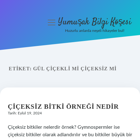
Yumuşak Bilgi Köşesi
menüyü
aç
Huzurlu anlarda neşeli hikayeler bul!
Anasayfa
Gizlilik Politikası
ETIKET:
GÜL ÇIÇEKLI MI ÇIÇEKSIZ MI
Yasal Uyarı
Hakkımızda
ÇIÇEKSIZ BITKI ÖRNEĞI NEDIR
Tarih: Eylül 19, 2024
Çiçeksiz bitkiler nelerdir örnek? Gymnospermler ise
çiçeksiz bitkiler olarak adlandırılır ve bu bitkiler büyük bir