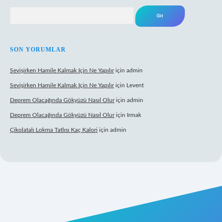
Arama
SON YORUMLAR
Sevişirken Hamile Kalmak Için Ne Yapılır
için
admin
Sevişirken Hamile Kalmak Için Ne Yapılır
için
Levent
Deprem Olacağında Gökyüzü Nasıl Olur
için
admin
Deprem Olacağında Gökyüzü Nasıl Olur
için
Irmak
Çikolatalı Lokma Tatlısı Kaç Kalori
için
admin
ttps://tulipbett.net/