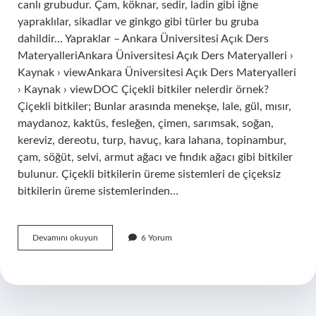
canlı grubudur. Çam, köknar, sedir, ladin gibi iğne
yapraklılar, sikadlar ve ginkgo gibi türler bu gruba
dahildir… Yapraklar – Ankara Üniversitesi Açık Ders
MateryalleriAnkara Üniversitesi Açık Ders Materyalleri ›
Kaynak › viewAnkara Üniversitesi Açık Ders Materyalleri
› Kaynak › viewDOC Çiçekli bitkiler nelerdir örnek?
Çiçekli bitkiler; Bunlar arasında menekşe, lale, gül, mısır,
maydanoz, kaktüs, fesleğen, çimen, sarımsak, soğan,
kereviz, dereotu, turp, havuç, kara lahana, topinambur,
çam, söğüt, selvi, armut ağacı ve fındık ağacı gibi bitkiler
bulunur. Çiçekli bitkilerin üreme sistemleri de çiçeksiz
bitkilerin üreme sistemlerinden…
Çiçeksiz
Devamını okuyun
6 Yorum
Bitki
Örneği
Nedir