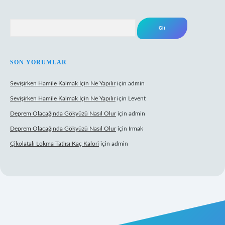
Arama
SON YORUMLAR
Sevişirken Hamile Kalmak Için Ne Yapılır
için
admin
Sevişirken Hamile Kalmak Için Ne Yapılır
için
Levent
Deprem Olacağında Gökyüzü Nasıl Olur
için
admin
Deprem Olacağında Gökyüzü Nasıl Olur
için
Irmak
Çikolatalı Lokma Tatlısı Kaç Kalori
için
admin
ttps://tulipbett.net/