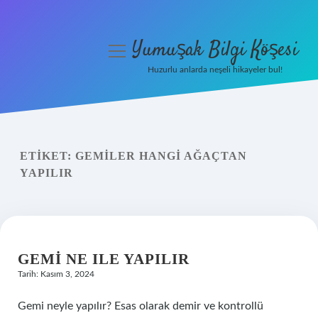
Yumuşak Bilgi Köşesi
menüyü
aç
Huzurlu anlarda neşeli hikayeler bul!
Anasayfa
Gizlilik Politikası
ETIKET:
GEMILER HANGI AĞAÇTAN
Yasal Uyarı
YAPILIR
Hakkımızda
GEMI NE ILE YAPILIR
Tarih: Kasım 3, 2024
Gemi neyle yapılır? Esas olarak demir ve kontrollü