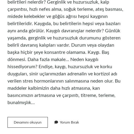
belirtileri nelerdir? Gerginlik ve huzursuzluk, kalp
çarpıntısı, hızlı nefes alma, soğuk terleme, ateş basması,
midede kelebekler ve göğüs ağrısı hepsi kaygının
belirtileridir. Kaygıda, bu belirtilerin hepsi veya bazıları
aynı anda görülür. Kaygılı davranışlar nelerdir? Günlük
yaşamda, gerginlik ve huzursuzluk durumunu gösteren
belirli davranış kalıpları vardır. Durum veya olaydan
başka hiçbir şeye konsantre olamama. Kaygı. Baş
dönmesi. Daha fazla makale… Neden kaygılı
hissediyorum? Endişe, kaygı, huzursuzluk ve korku
duyguları, sinir uçlarımızdan adrenalin ve kortizol adı
verilen stres hormonlarının salınmasına neden olur. Bu
maddeler kalbimizin daha hızlı atmasına, kan
basıncımızın artmasına ve çarpıntı, titreme, terleme,
bunalmışlık…
Kaygılı
Devamını okuyun
Yorum Bırak
Olduğumu
Nasıl