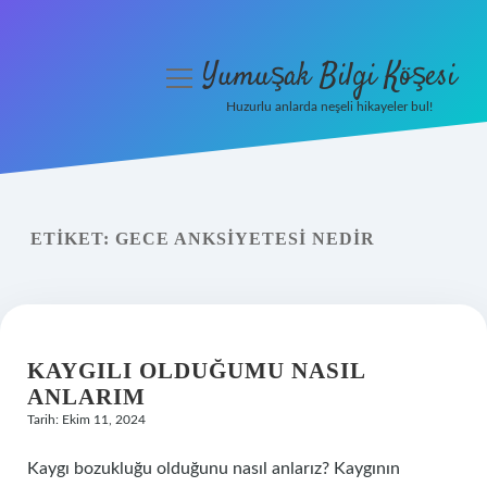
Yumuşak Bilgi Köşesi
menüyü
aç
Huzurlu anlarda neşeli hikayeler bul!
Anasayfa
Gizlilik Politikası
ETIKET:
GECE ANKSIYETESI NEDIR
Yasal Uyarı
Hakkımızda
KAYGILI OLDUĞUMU NASIL
ANLARIM
Tarih: Ekim 11, 2024
Kaygı bozukluğu olduğunu nasıl anlarız? Kaygının