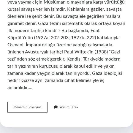
veya yaymak için Müslüman olmayanlara karşı yürüttüğü
kutsal savaşa verilen isimdir. Katılanlara gaziler, savaşta
ölenlere ise şehit denir. Bu savaşta ele geçirilen mallara
ganimet denir. Gaza tezini sistematik olarak ortaya koyan
ilk modern tarihçi kimdir? Bu bağlamda, Fuat
Köprülü’nün (1927a: 202-203; 1927b: 222) katkılarıyla
Osmanlı İmparatorluğu üzerine yaptığı çalışmalarla
ünlenen Avusturyalı tarihçi Paul Wittek’in (1938) “Gazi
tezi”nden söz etmek gerekir. Kendisi Türkiye’de modern
tarih yazımının kurucusu olarak kabul edilir ve yakın
zamana kadar yaygın olarak tanınıyordu. Gaza ideolojisi
nedir? Gazze aynı zamanda cihat kelimesiyle eş
anlamlıdır.…
Gaza
Devamını okuyun
Yorum Bırak
Tezi
Kime
Ait