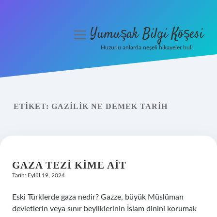
Yumuşak Bilgi Köşesi
menüyü
aç
Huzurlu anlarda neşeli hikayeler bul!
Anasayfa
Gizlilik Politikası
ETIKET:
GAZILIK NE DEMEK TARIH
Yasal Uyarı
Hakkımızda
GAZA TEZI KIME AIT
Tarih: Eylül 19, 2024
Eski Türklerde gaza nedir? Gazze, büyük Müslüman
devletlerin veya sınır beyliklerinin İslam dinini korumak