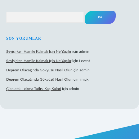
Arama
SON YORUMLAR
Sevişirken Hamile Kalmak Için Ne Yapılır
için
admin
Sevişirken Hamile Kalmak Için Ne Yapılır
için
Levent
Deprem Olacağında Gökyüzü Nasıl Olur
için
admin
Deprem Olacağında Gökyüzü Nasıl Olur
için
Irmak
Çikolatalı Lokma Tatlısı Kaç Kalori
için
admin
ttps://tulipbett.net/