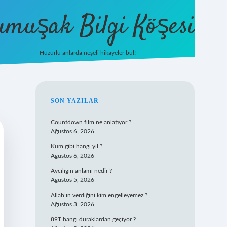
umuşak Bilgi Köşesi
Huzurlu anlarda neşeli hikayeler bul!
hiltonbet güncel giriş
https://tuli
SIDEBAR
SON YAZILAR
Countdown film ne anlatıyor ?
Ağustos 6, 2026
Kum gibi hangi yıl ?
Ağustos 6, 2026
Avcılığın anlamı nedir ?
Ağustos 5, 2026
Allah’ın verdiğini kim engelleyemez ?
Ağustos 3, 2026
89T hangi duraklardan geçiyor ?