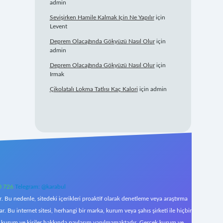
admin
Sevişirken Hamile Kalmak Için Ne Yapılır
için
Levent
Deprem Olacağında Gökyüzü Nasıl Olur
için
admin
Deprem Olacağında Gökyüzü Nasıl Olur
için
Irmak
Çikolatalı Lokma Tatlısı Kaç Kalori
için
admin
0 726
Telegram: @karabul
 Bu nedenle, sitedeki içerikleri proaktif olarak denetleme veya araştırma
Bu internet sitesi, herhangi bir marka, kurum veya şahıs şirketi ile hiçbir
çek kurum ve kişiler hakkında paylaşım yapılmamaktadır. Gerçek kurum ve