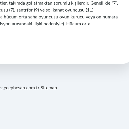
tler, takımda gol atmaktan sorumlu kişilerdir. Genellikle “7”,
cusu (7), santrfor (9) ve sol kanat oyuncusu (11)
rta hücum orta saha oyuncusu oyun kurucu veya on numara
zisyon arasındaki ilişki nedeniyle). Hücum orta…
ps://cephesan.com.tr
Sitemap