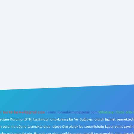
l:
backlinkpaneli@gmail.com
Teams:
forumhizmeti@gmail.com
Whatsapp: 0262 606 
letişim Kurumu (BTK) tarafından onaylanmış bir Yer Sağlayıcı olarak hizmet vermektedir.
orumluluğunu taşımakta olup, siteye üye olarak bu sorumluluğu kabul etmiş sayılırlar. 
eler paylaşılmaktadır. Burada yer alan içerikler haber niteliği taşımamakta olup, ger