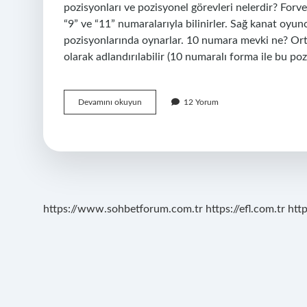
pozisyonları ve pozisyonel görevleri nelerdir? Forve
“9” ve “11” numaralarıyla bilinirler. Sağ kanat oyun
pozisyonlarında oynarlar. 10 numara mevki ne? O
olarak adlandırılabilir (10 numaralı forma ile bu po
8
Devamını okuyun
12 Yorum
Numara
Hangi
Mevki
https://www.sohbetforum.com.tr
https://efl.com.tr
htt