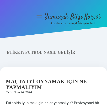
Yumuşak Bilgi Köşesi
menüyü
aç
Huzurlu anlarda neşeli hikayeler bul!
Anasayfa
Gizlilik Politikası
ETIKET:
FUTBOL NASIL GELIŞIR
Yasal Uyarı
Hakkımızda
MAÇTA IYI OYNAMAK IÇIN NE
YAPMALIYIM
Tarih: Ekim 24, 2024
Futbolda iyi olmak için neler yapmalıyız? Profesyonel bir