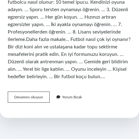
futbolcu nasıl olunur: 10 temel ipucu. Kendinizi oyuna
adayın. … Sporu tersten oynamayı öğrenin. … 3. Düzenli
egzersiz yapın. … Her gün koşun. … Hızınızı artıran
egzersizler yapın. … İki ayakla oynamayı öğrenin. … 7.
Profesyonellerden öğrenin. … 8. Lisans seviyelerinde
ilerleme.Daha fazla makale… Futbol nasıl çok iyi oynanır?
Bir dizi koni alın ve ustalaşana kadar topu sektirme
mesafelerini pratik edin. En iyi formunuzu koruyun. …
Düzenli olarak antrenman yapın. … Gemide geri bildirim
alın. … Yerel bir lige katılın. … Oyunu inceleyin … Kişisel
hedefler belirleyin. … Bir futbol koçu bulun.…
Maçta
Devamını okuyun
Yorum Bırak
Iyi
Oynamak
Için
Ne
Yapmalıyım