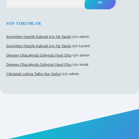
SON YORUMLAR
Sevişirken Hamile Kalmak Için Ne Yapılır
için
admin
Sevişirken Hamile Kalmak Için Ne Yapılır
için
Levent
Deprem Olacağında Gökyüzü Nasıl Olur
için
admin
Deprem Olacağında Gökyüzü Nasıl Olur
için
Irmak
Çikolatalı Lokma Tatlısı Kaç Kalori
için
admin
üncel giriş
https://tulipbett.net/