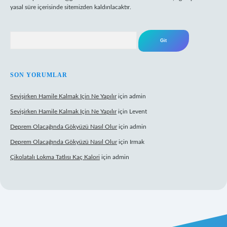
yasal süre içerisinde sitemizden kaldırılacaktır.
Arama
SON YORUMLAR
Sevişirken Hamile Kalmak Için Ne Yapılır
için
admin
Sevişirken Hamile Kalmak Için Ne Yapılır
için
Levent
Deprem Olacağında Gökyüzü Nasıl Olur
için
admin
Deprem Olacağında Gökyüzü Nasıl Olur
için
Irmak
Çikolatalı Lokma Tatlısı Kaç Kalori
için
admin
ttps://tulipbett.net/