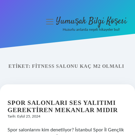
Yumuşak Bilgi Köşesi
menüyü
aç
Huzurlu anlarda neşeli hikayeler bul!
Anasayfa
Gizlilik Politikası
ETIKET:
FITNESS SALONU KAÇ M2 OLMALI
Yasal Uyarı
Hakkımızda
SPOR SALONLARI SES YALITIMI
GEREKTIREN MEKANLAR MIDIR
Tarih: Eylül 25, 2024
Spor salonlarını kim denetliyor? İstanbul Spor İl Gençlik