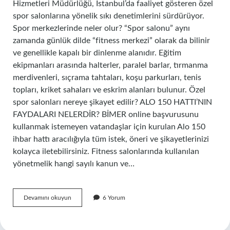
Hizmetleri Müdürlüğü, İstanbul’da faaliyet gösteren özel
spor salonlarına yönelik sıkı denetimlerini sürdürüyor.
Spor merkezlerinde neler olur? “Spor salonu” aynı
zamanda günlük dilde “fitness merkezi” olarak da bilinir
ve genellikle kapalı bir dinlenme alanıdır. Eğitim
ekipmanları arasında halterler, paralel barlar, tırmanma
merdivenleri, sıçrama tahtaları, koşu parkurları, tenis
topları, kriket sahaları ve eskrim alanları bulunur. Özel
spor salonları nereye şikayet edilir? ALO 150 HATTI’NIN
FAYDALARI NELERDİR? BİMER online başvurusunu
kullanmak istemeyen vatandaşlar için kurulan Alo 150
ihbar hattı aracılığıyla tüm istek, öneri ve şikayetlerinizi
kolayca iletebilirsiniz. Fitness salonlarında kullanılan
yönetmelik hangi sayılı kanun ve…
Spor
Devamını okuyun
6 Yorum
Salonları
Ses
Yalıtımı