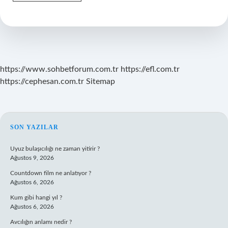
Salonları
Ses
Yalıtımı
Gerektiren
Mekanlar
Mıdır
https://www.sohbetforum.com.tr
https://efl.com.tr
https://cephesan.com.tr
Sitemap
SIDEBAR
SON YAZILAR
Uyuz bulaşıcılığı ne zaman yitirir ?
Ağustos 9, 2026
Countdown film ne anlatıyor ?
Ağustos 6, 2026
Kum gibi hangi yıl ?
Ağustos 6, 2026
Avcılığın anlamı nedir ?