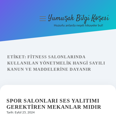
Yumuşak Bilgi Köşesi
menüyü
aç
Huzurlu anlarda neşeli hikayeler bul!
Anasayfa
Gizlilik Politikası
ETIKET:
FITNESS SALONLARINDA
Yasal Uyarı
KULLANILAN YÖNETMELIK HANGI SAYILI
KANUN VE MADDELERINE DAYANIR
Hakkımızda
SPOR SALONLARI SES YALITIMI
GEREKTIREN MEKANLAR MIDIR
Tarih: Eylül 25, 2024