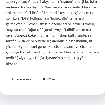
zaten yoktur. Ancak Trakyalıların “usmen” dediği bu isim,
nedense Trakya dışında “husmen” olarak anılır. Husam’ın
anlamı nedir? “Hüsâm” kelimesi “keskin kılıç” anlamına
gelirken, “Din” kelimesi ise “inanç, din” anlamına
gelmektedir. Eymen isminin özellikleri nelerdir? Eymen,
“sağ tarafta”, “uğurlu”, “şanslı” veya “talihli” anlamına
gelen Arapça kökenli bir isimdir. İslam kültüründe, sağ
tarafın iyilik ve bereketle ilişkilendirildiğine inanılır, bu
yüzden Eymen ismi genellikle olumlu şansı ve olumlu bir
geleceği temsil etmek için kullanılır. Hiyam isminin anlamı
nedir? ( ﺧﻴﻢ– ﺧﻴﺎﻡ) i. (Ar. ḫayme’nin çoğulu, ḫiyām –
ḫiyem)…
Husmen
Devamını okuyun
6 Yorum
Isminin
Anlamı
Nedir