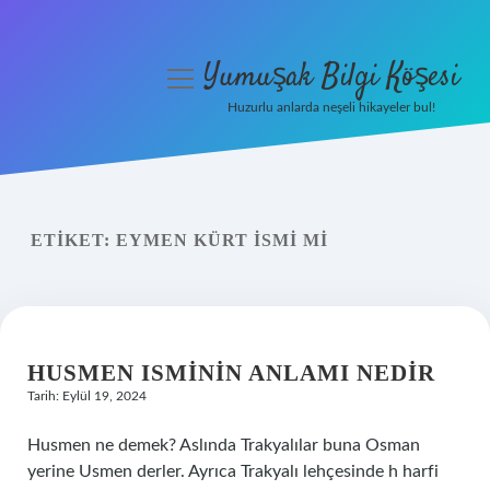
Yumuşak Bilgi Köşesi
menüyü
aç
Huzurlu anlarda neşeli hikayeler bul!
Anasayfa
Gizlilik Politikası
ETIKET:
EYMEN KÜRT ISMI MI
Yasal Uyarı
Hakkımızda
HUSMEN ISMININ ANLAMI NEDIR
Tarih: Eylül 19, 2024
Husmen ne demek? Aslında Trakyalılar buna Osman
yerine Usmen derler. Ayrıca Trakyalı lehçesinde h harfi