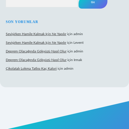
SON YORUMLAR
Sevişirken Hamile Kalmak Için Ne Yapılır
için
admin
Sevişirken Hamile Kalmak Için Ne Yapılır
için
Levent
Deprem Olacağında Gökyüzü Nasıl Olur
için
admin
Deprem Olacağında Gökyüzü Nasıl Olur
için
Irmak
Çikolatalı Lokma Tatlısı Kaç Kalori
için
admin
riş
https://tulipbett.net/