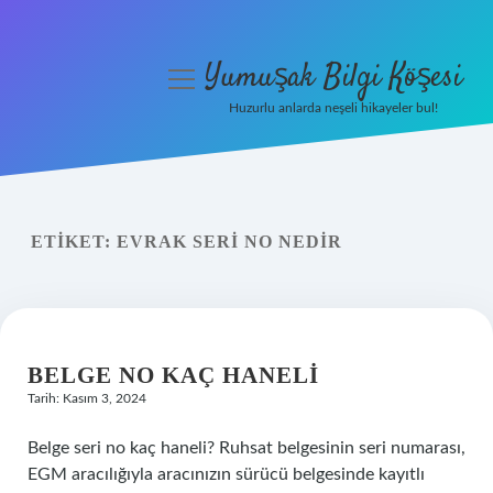
Yumuşak Bilgi Köşesi
menüyü
aç
Huzurlu anlarda neşeli hikayeler bul!
Anasayfa
Gizlilik Politikası
ETIKET:
EVRAK SERI NO NEDIR
Yasal Uyarı
Hakkımızda
BELGE NO KAÇ HANELI
Tarih: Kasım 3, 2024
Belge seri no kaç haneli? Ruhsat belgesinin seri numarası,
EGM aracılığıyla aracınızın sürücü belgesinde kayıtlı