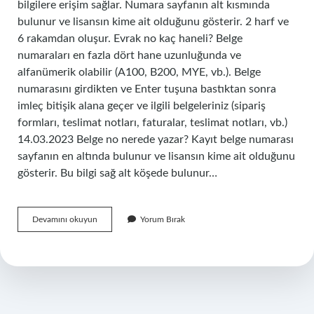
bilgilere erişim sağlar. Numara sayfanın alt kısmında
bulunur ve lisansın kime ait olduğunu gösterir. 2 harf ve
6 rakamdan oluşur. Evrak no kaç haneli? Belge
numaraları en fazla dört hane uzunluğunda ve
alfanümerik olabilir (A100, B200, MYE, vb.). Belge
numarasını girdikten ve Enter tuşuna bastıktan sonra
imleç bitişik alana geçer ve ilgili belgeleriniz (sipariş
formları, teslimat notları, faturalar, teslimat notları, vb.)
14.03.2023 Belge no nerede yazar? Kayıt belge numarası
sayfanın en altında bulunur ve lisansın kime ait olduğunu
gösterir. Bu bilgi sağ alt köşede bulunur…
Belge
Devamını okuyun
Yorum Bırak
No
Kaç
Haneli