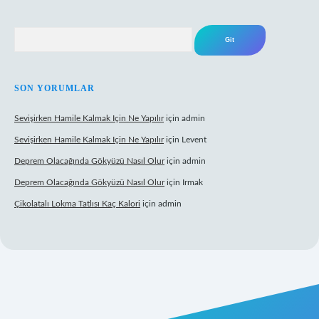
Arama
SON YORUMLAR
Sevişirken Hamile Kalmak Için Ne Yapılır
için
admin
Sevişirken Hamile Kalmak Için Ne Yapılır
için
Levent
Deprem Olacağında Gökyüzü Nasıl Olur
için
admin
Deprem Olacağında Gökyüzü Nasıl Olur
için
Irmak
Çikolatalı Lokma Tatlısı Kaç Kalori
için
admin
https://tulipbett.net/