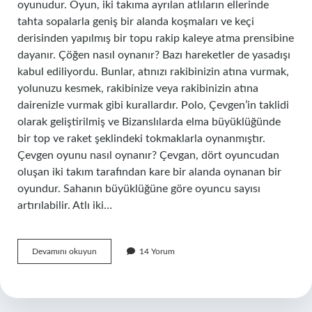
oyunudur. Oyun, iki takıma ayrılan atlıların ellerinde
tahta sopalarla geniş bir alanda koşmaları ve keçi
derisinden yapılmış bir topu rakip kaleye atma prensibine
dayanır. Çöğen nasıl oynanır? Bazı hareketler de yasadışı
kabul ediliyordu. Bunlar, atınızı rakibinizin atına vurmak,
yolunuzu kesmek, rakibinize veya rakibinizin atına
dairenizle vurmak gibi kurallardır. Polo, Çevgen’in taklidi
olarak geliştirilmiş ve Bizanslılarda elma büyüklüğünde
bir top ve raket şeklindeki tokmaklarla oynanmıştır.
Çevgen oyunu nasıl oynanır? Çevgan, dört oyuncudan
oluşan iki takım tarafından kare bir alanda oynanan bir
oyundur. Sahanın büyüklüğüne göre oyuncu sayısı
artırılabilir. Atlı iki…
Çöğen
Devamını okuyun
14 Yorum
Oyunu
Ne
Demek