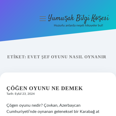
Yumuşak Bilgi Köşesi
menüyü
aç
Huzurlu anlarda neşeli hikayeler bul!
Anasayfa
Gizlilik Politikası
ETIKET:
EVET ŞEF OYUNU NASIL OYNANIR
Yasal Uyarı
Hakkımızda
ÇÖĞEN OYUNU NE DEMEK
Tarih: Eylül 23, 2024
Çögen oyunu nedir? Çovkan, Azerbaycan
Cumhuriyeti’nde oynanan geleneksel bir Karabağ at