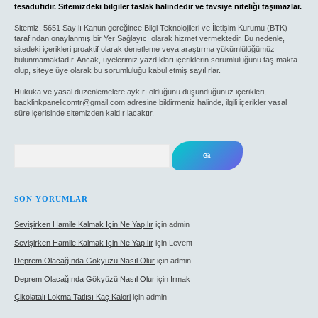
tesadüfidir. Sitemizdeki bilgiler taslak halindedir ve tavsiye niteliği taşımazlar.
Sitemiz, 5651 Sayılı Kanun gereğince Bilgi Teknolojileri ve İletişim Kurumu (BTK)
tarafından onaylanmış bir Yer Sağlayıcı olarak hizmet vermektedir. Bu nedenle,
sitedeki içerikleri proaktif olarak denetleme veya araştırma yükümlülüğümüz
bulunmamaktadır. Ancak, üyelerimiz yazdıkları içeriklerin sorumluluğunu taşımakta
olup, siteye üye olarak bu sorumluluğu kabul etmiş sayılırlar.
Hukuka ve yasal düzenlemelere aykırı olduğunu düşündüğünüz içerikleri,
backlinkpanelicomtr@gmail.com
adresine bildirmeniz halinde, ilgili içerikler yasal
süre içerisinde sitemizden kaldırılacaktır.
Arama
SON YORUMLAR
Sevişirken Hamile Kalmak Için Ne Yapılır
için
admin
Sevişirken Hamile Kalmak Için Ne Yapılır
için
Levent
Deprem Olacağında Gökyüzü Nasıl Olur
için
admin
Deprem Olacağında Gökyüzü Nasıl Olur
için
Irmak
Çikolatalı Lokma Tatlısı Kaç Kalori
için
admin