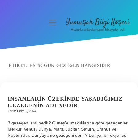
Yumuşak Bilgi Köşesi
menüyü
aç
Huzurlu anlarda neşeli hikayeler bul!
Anasayfa
Gizlilik Politikası
Yasal Uyarı
ETIKET:
EN SOĞUK GEZEGEN HANGISIDIR
Hakkımızda
INSANLARIN ÜZERINDE YAŞADIĞIMIZ
GEZEGENIN ADI NEDIR
Tarih: Ekim 1, 2024
3 gezegen ismi nedir? Güneş’e uzaklıklarına göre gezegenler
Merkür, Venüs, Dünya, Mars, Jüpiter, Satürn, Uranüs ve
Neptün’dür. Dünyaya ne gezegeni denir? Dünya, bir okyanus