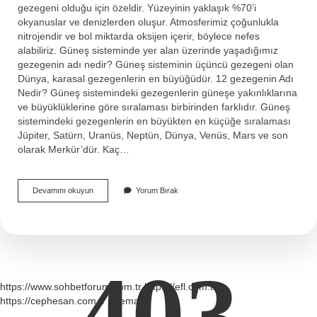
gezegeni olduğu için özeldir. Yüzeyinin yaklaşık %70’i
okyanuslar ve denizlerden oluşur. Atmosferimiz çoğunlukla
nitrojendir ve bol miktarda oksijen içerir, böylece nefes
alabiliriz. Güneş sisteminde yer alan üzerinde yaşadığımız
gezegenin adı nedir? Güneş sisteminin üçüncü gezegeni olan
Dünya, karasal gezegenlerin en büyüğüdür. 12 gezegenin Adı
Nedir? Güneş sistemindeki gezegenlerin güneşe yakınlıklarına
ve büyüklüklerine göre sıralaması birbirinden farklıdır. Güneş
sistemindeki gezegenlerin en büyükten en küçüğe sıralaması
Jüpiter, Satürn, Uranüs, Neptün, Dünya, Venüs, Mars ve son
olarak Merkür’dür. Kaç…
Insanlarin
Devamını okuyun
Yorum Bırak
Üzerinde
Yaşadığımız
Gezegenin
Adı
Nedir
403
https://www.sohbetforum.com.tr
https://efl.com.tr
https://cephesan.com.tr
Sitemap