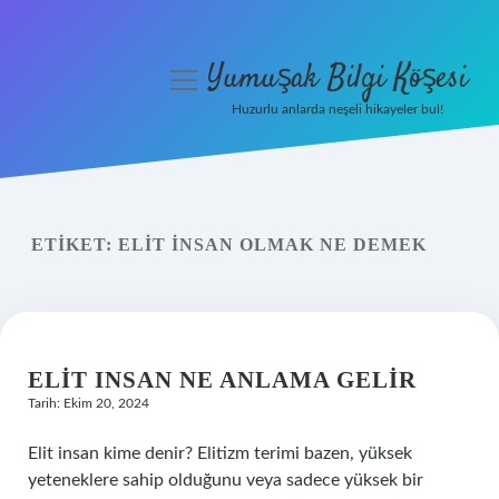
Yumuşak Bilgi Köşesi
menüyü
aç
Huzurlu anlarda neşeli hikayeler bul!
Anasayfa
Gizlilik Politikası
ETIKET:
ELIT INSAN OLMAK NE DEMEK
Yasal Uyarı
Hakkımızda
ELIT INSAN NE ANLAMA GELIR
Tarih: Ekim 20, 2024
Elit insan kime denir? Elitizm terimi bazen, yüksek
yeteneklere sahip olduğunu veya sadece yüksek bir