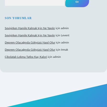
SON YORUMLAR
Sevişirken Hamile Kalmak Için Ne Yapılır
için
admin
Sevişirken Hamile Kalmak Için Ne Yapılır
için
Levent
Deprem Olacağında Gökyüzü Nasıl Olur
için
admin
Deprem Olacağında Gökyüzü Nasıl Olur
için
Irmak
Çikolatalı Lokma Tatlısı Kaç Kalori
için
admin
ttps://tulipbett.net/