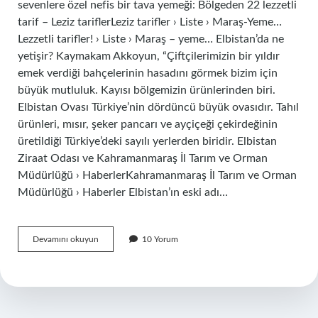
sevenlere özel nefis bir tava yemeği: Bölgeden 22 lezzetli
tarif – Leziz tariflerLeziz tarifler › Liste › Maraş-Yeme…
Lezzetli tarifler! › Liste › Maraş – yeme… Elbistan’da ne
yetişir? Kaymakam Akkoyun, “Çiftçilerimizin bir yıldır
emek verdiği bahçelerinin hasadını görmek bizim için
büyük mutluluk. Kayısı bölgemizin ürünlerinden biri.
Elbistan Ovası Türkiye’nin dördüncü büyük ovasıdır. Tahıl
ürünleri, mısır, şeker pancarı ve ayçiçeği çekirdeğinin
üretildiği Türkiye’deki sayılı yerlerden biridir. Elbistan
Ziraat Odası ve Kahramanmaraş İl Tarım ve Orman
Müdürlüğü › HaberlerKahramanmaraş İl Tarım ve Orman
Müdürlüğü › Haberler Elbistan’ın eski adı…
Maraş
Devamını okuyun
10 Yorum
Elbistanda
Neyi
Meşhur