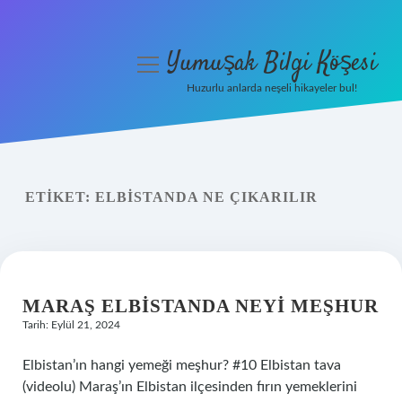
Yumuşak Bilgi Köşesi
menüyü
aç
Huzurlu anlarda neşeli hikayeler bul!
Anasayfa
Gizlilik Politikası
ETIKET:
ELBISTANDA NE ÇIKARILIR
Yasal Uyarı
Hakkımızda
MARAŞ ELBISTANDA NEYI MEŞHUR
Tarih: Eylül 21, 2024
Elbistan’ın hangi yemeği meşhur? #10 Elbistan tava
(videolu) Maraş’ın Elbistan ilçesinden fırın yemeklerini