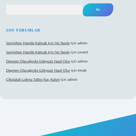
Arama
SON YORUMLAR
Sevişirken Hamile Kalmak Için Ne Yapılır
için
admin
Sevişirken Hamile Kalmak Için Ne Yapılır
için
Levent
Deprem Olacağında Gökyüzü Nasıl Olur
için
admin
Deprem Olacağında Gökyüzü Nasıl Olur
için
Irmak
Çikolatalı Lokma Tatlısı Kaç Kalori
için
admin
ttps://tulipbett.net/