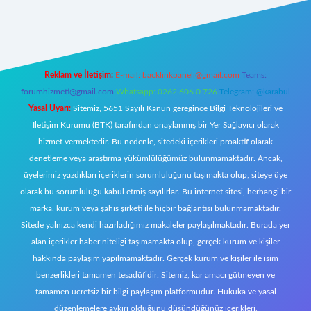
 giriş
https://tulipbett.net/
Reklam ve İletişim:
E-mail:
backlinkpaneli@gmail.com
Teams:
forumhizmeti@gmail.com
Whatsapp: 0262 606 0 726
Telegram: @karabul
Yasal Uyarı:
Sitemiz, 5651 Sayılı Kanun gereğince Bilgi Teknolojileri ve
İletişim Kurumu (BTK) tarafından onaylanmış bir Yer Sağlayıcı olarak
hizmet vermektedir. Bu nedenle, sitedeki içerikleri proaktif olarak
denetleme veya araştırma yükümlülüğümüz bulunmamaktadır. Ancak,
üyelerimiz yazdıkları içeriklerin sorumluluğunu taşımakta olup, siteye üye
olarak bu sorumluluğu kabul etmiş sayılırlar. Bu internet sitesi, herhangi bir
marka, kurum veya şahıs şirketi ile hiçbir bağlantısı bulunmamaktadır.
Sitede yalnızca kendi hazırladığımız makaleler paylaşılmaktadır. Burada yer
alan içerikler haber niteliği taşımamakta olup, gerçek kurum ve kişiler
hakkında paylaşım yapılmamaktadır. Gerçek kurum ve kişiler ile isim
benzerlikleri tamamen tesadüfidir. Sitemiz, kar amacı gütmeyen ve
tamamen ücretsiz bir bilgi paylaşım platformudur. Hukuka ve yasal
düzenlemelere aykırı olduğunu düşündüğünüz içerikleri,