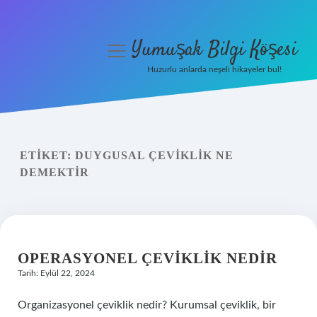
Yumuşak Bilgi Köşesi
menüyü
aç
Huzurlu anlarda neşeli hikayeler bul!
Anasayfa
Gizlilik Politikası
ETIKET:
DUYGUSAL ÇEVIKLIK NE
Yasal Uyarı
DEMEKTIR
Hakkımızda
OPERASYONEL ÇEVIKLIK NEDIR
Tarih: Eylül 22, 2024
Organizasyonel çeviklik nedir? Kurumsal çeviklik, bir