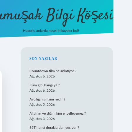
umuşak Bilgi Köşesi
Huzurlu anlarda neşeli hikayeler bul!
hiltonbet güncel giriş
https://tuli
SIDEBAR
SON YAZILAR
Countdown film ne anlatıyor ?
Ağustos 6, 2026
Kum gibi hangi yıl ?
Ağustos 6, 2026
Avcılığın anlamı nedir ?
Ağustos 5, 2026
Allah’ın verdiğini kim engelleyemez ?
Ağustos 3, 2026
89T hangi duraklardan geçiyor ?