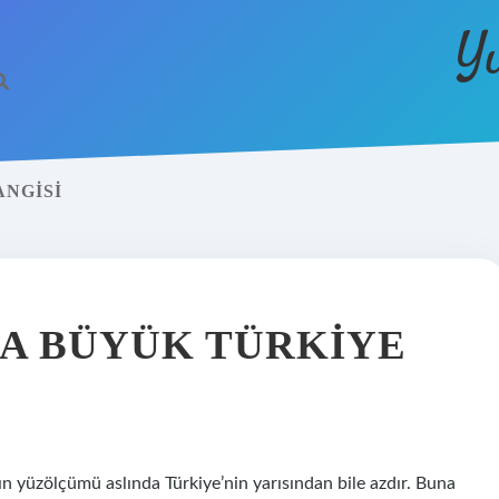
Y
ANGISI
A BÜYÜK TÜRKIYE
 yüzölçümü aslında Türkiye’nin yarısından bile azdır. Buna