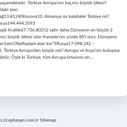
aşamaktadır. Türkiye Avrupa’nın kaçıncı büyük ülkesi?
’daki alan
13.81240Kosova10. Almanya mı kalabalık Türkiye mi?
usya144.444.3592
k Krallık67.736.80252 satır daha Dünyanın en büyük 2
nci büyük ülkesi olan Kanada’nın yüzde 80’i ıssız. Dünyanın
gelerSatırÜlkeToplam alan km²1Rusya17.098.242 –
 Türkiye Avrupa’dan büyük mü? Avrupa ve Asya’nın buluşma
ktür. Öyle ki Türkiye, tüm Avrupa kıtasının en…
ps://cephesan.com.tr
Sitemap