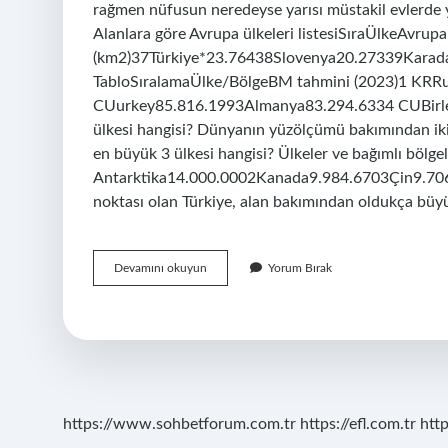
rağmen nüfusun neredeyse yarısı müstakil evlerde y
Alanlara göre Avrupa ülkeleri listesiSıraÜlkeAvrupa
(km2)37Türkiye*23.76438Slovenya20.27339Karadağ
TabloSıralamaÜlke/BölgeBM tahmini (2023)1 KRR
CUurkey85.816.1993Almanya83.294.6334 CUBirleşi
ülkesi hangisi? Dünyanın yüzölçümü bakımından iki
en büyük 3 ülkesi hangisi? Ülkeler ve bağımlı böl
Antarktika14.000.0002Kanada9.984.6703Çin9.706.
noktası olan Türkiye, alan bakımından oldukça büyü
Almanya
Devamını okuyun
Yorum Bırak
Mı
Daha
Büyük
Türkiye
Mi
https://www.sohbetforum.com.tr
https://efl.com.tr
htt