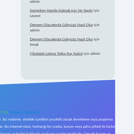
admin
Sevişirken Hamile Kalmak Için Ne Yapılır
için
Levent
Deprem Olacağında Gökyüzü Nasıl Olur
için
admin
Deprem Olacağında Gökyüzü Nasıl Olur
için
Irmak
Çikolatalı Lokma Tatlısı Kaç Kalori
için
admin
0 726
Telegram: @karabul
 Bu nedenle, sitedeki içerikleri proaktif olarak denetleme veya araştırma
Bu internet sitesi, herhangi bir marka, kurum veya şahıs şirketi ile hiçbir
çek kurum ve kişiler hakkında paylaşım yapılmamaktadır. Gerçek kurum ve