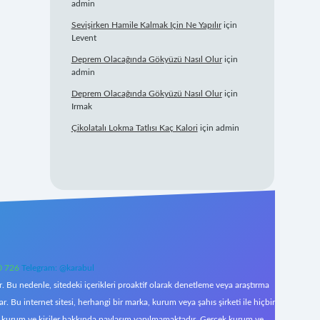
admin
Sevişirken Hamile Kalmak Için Ne Yapılır
için
Levent
Deprem Olacağında Gökyüzü Nasıl Olur
için
admin
Deprem Olacağında Gökyüzü Nasıl Olur
için
Irmak
Çikolatalı Lokma Tatlısı Kaç Kalori
için
admin
0 726
Telegram: @karabul
 Bu nedenle, sitedeki içerikleri proaktif olarak denetleme veya araştırma
Bu internet sitesi, herhangi bir marka, kurum veya şahıs şirketi ile hiçbir
çek kurum ve kişiler hakkında paylaşım yapılmamaktadır. Gerçek kurum ve