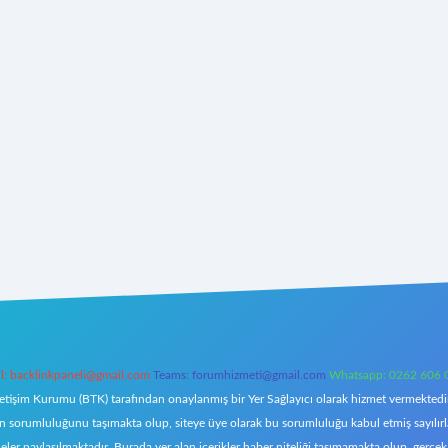
l:
backlinkpaneli@gmail.com
Teams:
forumhizmeti@gmail.com
Whatsapp: 0262 606 
letişim Kurumu (BTK) tarafından onaylanmış bir Yer Sağlayıcı olarak hizmet vermektedir.
orumluluğunu taşımakta olup, siteye üye olarak bu sorumluluğu kabul etmiş sayılırlar. 
eler paylaşılmaktadır. Burada yer alan içerikler haber niteliği taşımamakta olup, ger