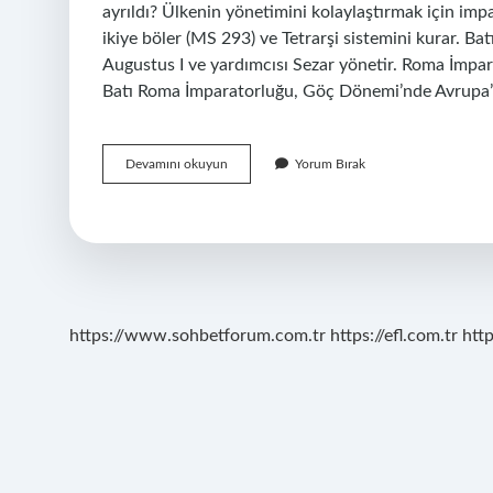
ayrıldı? Ülkenin yönetimini kolaylaştırmak için imp
ikiye böler (MS 293) ve Tetrarşi sistemini kurar. Ba
Augustus I ve yardımcısı Sezar yönetir. Roma İmpa
Batı Roma İmparatorluğu, Göç Dönemi’nde Avrupa
Romayı
Devamını okuyun
Yorum Bırak
Kim
Yaktı
Neden
Yaktı
https://www.sohbetforum.com.tr
https://efl.com.tr
htt