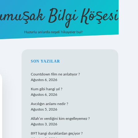
umuşak Bilgi Köşesi
Huzurlu anlarda neşeli hikayeler bul!
hiltonbet güncel giriş
https://tuli
SIDEBAR
SON YAZILAR
Countdown film ne anlatıyor ?
Ağustos 6, 2026
Kum gibi hangi yıl ?
Ağustos 6, 2026
Avcılığın anlamı nedir ?
Ağustos 5, 2026
Allah’ın verdiğini kim engelleyemez ?
Ağustos 3, 2026
89T hangi duraklardan geçiyor ?