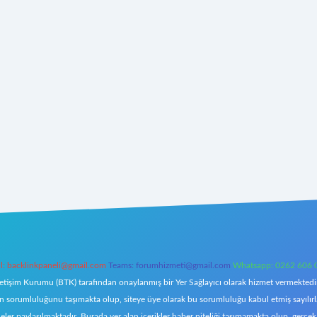
l:
backlinkpaneli@gmail.com
Teams:
forumhizmeti@gmail.com
Whatsapp: 0262 606 
letişim Kurumu (BTK) tarafından onaylanmış bir Yer Sağlayıcı olarak hizmet vermektedir.
orumluluğunu taşımakta olup, siteye üye olarak bu sorumluluğu kabul etmiş sayılırlar. 
eler paylaşılmaktadır. Burada yer alan içerikler haber niteliği taşımamakta olup, ger