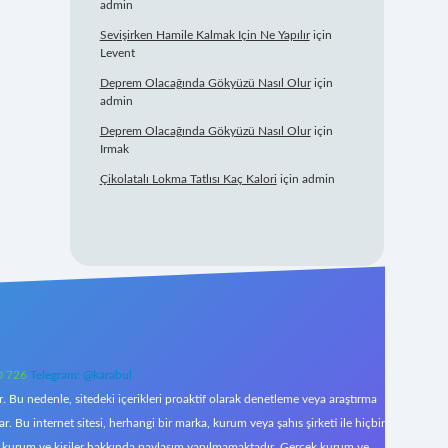
admin
Sevişirken Hamile Kalmak Için Ne Yapılır
için
Levent
Deprem Olacağında Gökyüzü Nasıl Olur
için
admin
Deprem Olacağında Gökyüzü Nasıl Olur
için
Irmak
Çikolatalı Lokma Tatlısı Kaç Kalori
için
admin
0 726
Telegram: @karabul
 Bu nedenle, sitedeki içerikleri proaktif olarak denetleme veya araştırma
Bu internet sitesi, herhangi bir marka, kurum veya şahıs şirketi ile hiçbir
çek kurum ve kişiler hakkında paylaşım yapılmamaktadır. Gerçek kurum ve