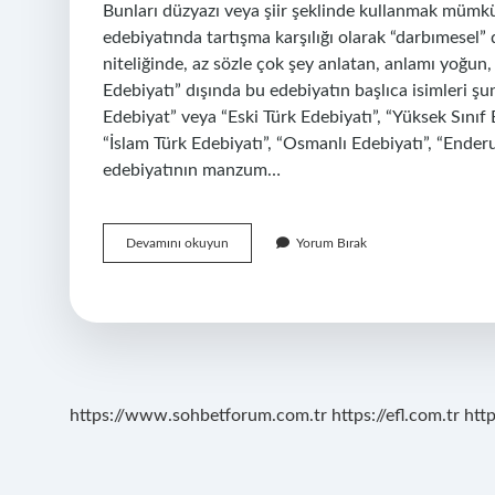
Bunları düzyazı veya şiir şeklinde kullanmak mümkü
edebiyatında tartışma karşılığı olarak “darbımesel
niteliğinde, az sözle çok şey anlatan, anlamı yoğun,
Edebiyatı” dışında bu edebiyatın başlıca isimleri şun
Edebiyat” veya “Eski Türk Edebiyatı”, “Yüksek Sınıf
“İslam Türk Edebiyatı”, “Osmanlı Edebiyatı”, “Enderu
edebiyatının manzum…
Savların
Devamını okuyun
Yorum Bırak
Divan
Edebiyatında
Ne
Ad
Verilir
https://www.sohbetforum.com.tr
https://efl.com.tr
htt