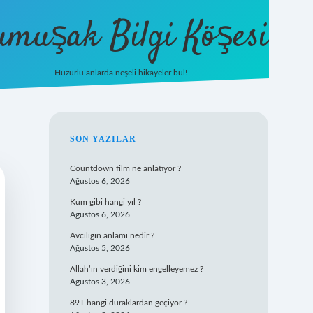
umuşak Bilgi Köşesi
Huzurlu anlarda neşeli hikayeler bul!
hiltonbet güncel giriş
https://tulip
SIDEBAR
SON YAZILAR
Countdown film ne anlatıyor ?
Ağustos 6, 2026
Kum gibi hangi yıl ?
Ağustos 6, 2026
Avcılığın anlamı nedir ?
Ağustos 5, 2026
Allah’ın verdiğini kim engelleyemez ?
Ağustos 3, 2026
89T hangi duraklardan geçiyor ?