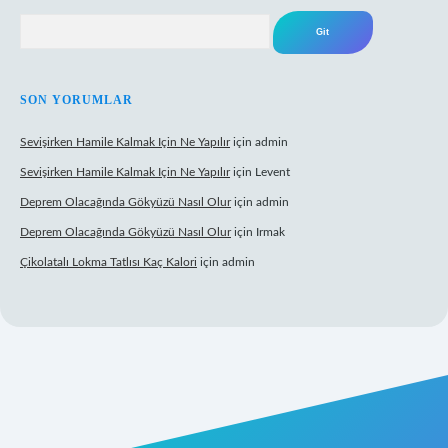
Arama
SON YORUMLAR
Sevişirken Hamile Kalmak Için Ne Yapılır
için
admin
Sevişirken Hamile Kalmak Için Ne Yapılır
için
Levent
Deprem Olacağında Gökyüzü Nasıl Olur
için
admin
Deprem Olacağında Gökyüzü Nasıl Olur
için
Irmak
Çikolatalı Lokma Tatlısı Kaç Kalori
için
admin
ttps://tulipbett.net/