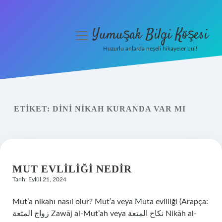
Yumuşak Bilgi Köşesi
menüyü
aç
Huzurlu anlarda neşeli hikayeler bul!
Anasayfa
Gizlilik Politikası
ETIKET:
DINI NIKAH KURANDA VAR MI
Yasal Uyarı
Hakkımızda
MUT EVLILIĞI NEDIR
Tarih: Eylül 21, 2024
Mut’a nikahı nasıl olur? Mut’a veya Muta evliliği (Arapça:
زواج المتعة Zawāj al-Mut’ah veya نكاح المتعة Nikāh al-