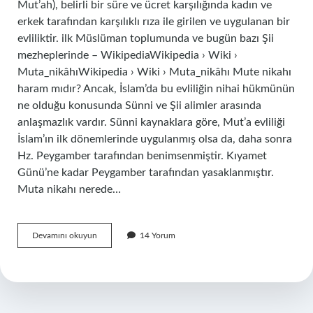
Mut’ah), belirli bir süre ve ücret karşılığında kadın ve
erkek tarafından karşılıklı rıza ile girilen ve uygulanan bir
evliliktir. ilk Müslüman toplumunda ve bugün bazı Şii
mezheplerinde – WikipediaWikipedia › Wiki ›
Muta_nikâhıWikipedia › Wiki › Muta_nikâhı Mute nikahı
haram mıdır? Ancak, İslam’da bu evliliğin nihai hükmünün
ne olduğu konusunda Sünni ve Şii alimler arasında
anlaşmazlık vardır. Sünni kaynaklara göre, Mut’a evliliği
İslam’ın ilk dönemlerinde uygulanmış olsa da, daha sonra
Hz. Peygamber tarafından benimsenmiştir. Kıyamet
Günü’ne kadar Peygamber tarafından yasaklanmıştır.
Muta nikahı nerede…
Mut
Devamını okuyun
14 Yorum
Evliliği
Nedir