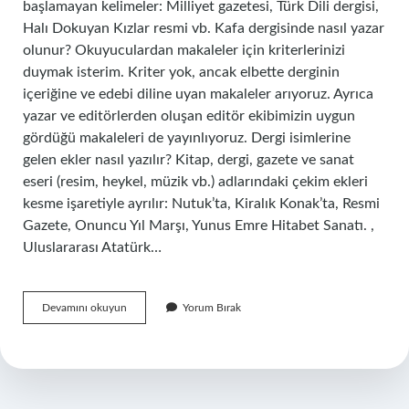
başlamayan kelimeler: Milliyet gazetesi, Türk Dili dergisi,
Halı Dokuyan Kızlar resmi vb. Kafa dergisinde nasıl yazar
olunur? Okuyuculardan makaleler için kriterlerinizi
duymak isterim. Kriter yok, ancak elbette derginin
içeriğine ve edebi diline uyan makaleler arıyoruz. Ayrıca
yazar ve editörlerden oluşan editör ekibimizin uygun
gördüğü makaleleri de yayınlıyoruz. Dergi isimlerine
gelen ekler nasıl yazılır? Kitap, dergi, gazete ve sanat
eseri (resim, heykel, müzik vb.) adlarındaki çekim ekleri
kesme işaretiyle ayrılır: Nutuk’ta, Kiralık Konak’ta, Resmi
Gazete, Onuncu Yıl Marşı, Yunus Emre Hitabet Sanatı. ,
Uluslararası Atatürk…
Kafa
Devamını okuyun
Yorum Bırak
Dergisi
Nasıl
Yazılır