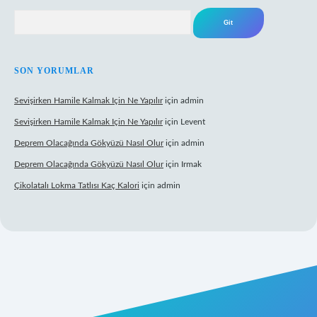
Arama
SON YORUMLAR
Sevişirken Hamile Kalmak Için Ne Yapılır
için
admin
Sevişirken Hamile Kalmak Için Ne Yapılır
için
Levent
Deprem Olacağında Gökyüzü Nasıl Olur
için
admin
Deprem Olacağında Gökyüzü Nasıl Olur
için
Irmak
Çikolatalı Lokma Tatlısı Kaç Kalori
için
admin
üncel giriş
https://tulipbett.net/