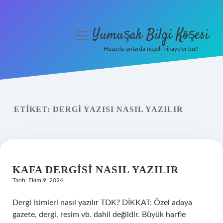
Yumuşak Bilgi Köşesi
menüyü
aç
Huzurlu anlarda neşeli hikayeler bul!
Anasayfa
Gizlilik Politikası
ETIKET:
DERGI YAZISI NASIL YAZILIR
Yasal Uyarı
Hakkımızda
KAFA DERGISI NASIL YAZILIR
Tarih: Ekim 9, 2024
Dergi isimleri nasıl yazılır TDK? DİKKAT: Özel adaya
gazete, dergi, resim vb. dahil değildir. Büyük harfle