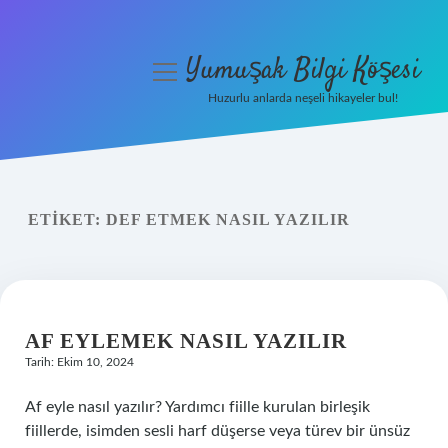
Yumuşak Bilgi Köşesi
menüyü
aç
Huzurlu anlarda neşeli hikayeler bul!
Anasayfa
Gizlilik Politikası
ETIKET:
DEF ETMEK NASIL YAZILIR
Yasal Uyarı
Hakkımızda
AF EYLEMEK NASIL YAZILIR
Tarih: Ekim 10, 2024
Af eyle nasıl yazılır? Yardımcı fiille kurulan birleşik
fiillerde, isimden sesli harf düşerse veya türev bir ünsüz