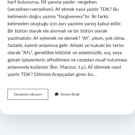
harf bulunursa, fiil yanına yazılır: vergeben
(verzeihen+verzeihen). Af etmek nasıl yazılır TDK? Bu
kelimenin doğru yazımı “forgiveness”tır. İki farklı
kelimeden oluştuğu için ayrı yazılımı yanlış kabul edilir.
Bir bütün olarak ele alınmalı ve bir bütün olarak
yazılmalıdır. Af eylemek ne demek? “Af”, yıkım, yok olma,
fazlalık, kalıntı anlamına gelir. Ahlaki ve hukuki bir terim
olarak “Afv”, genellikle kötülük ve adaletsizlik, suç veya
günah işleyenlerin affedilmesi ve cezadan muaf tutulması
anlamında kullanılır (İbn. Manzur, t.y.). Af dilemek nasıl
yazılır TDK? Dilimize Arapçadan giren bu…
Af
Devamını okuyun
Yorum Bırak
Eylemek
Nasıl
Yazılır