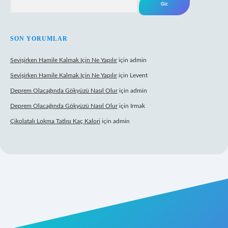
SON YORUMLAR
Sevişirken Hamile Kalmak Için Ne Yapılır
için
admin
Sevişirken Hamile Kalmak Için Ne Yapılır
için
Levent
Deprem Olacağında Gökyüzü Nasıl Olur
için
admin
Deprem Olacağında Gökyüzü Nasıl Olur
için
Irmak
Çikolatalı Lokma Tatlısı Kaç Kalori
için
admin
https://tulipbett.net/