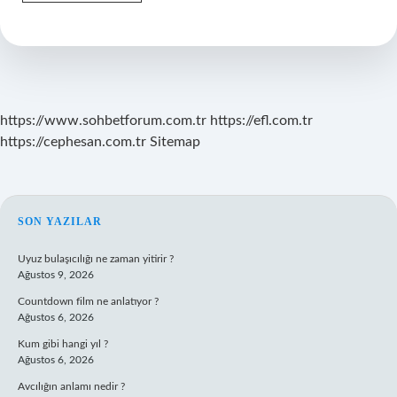
Belirginleşmesi
Için
Hangi
Doktora
Gidilir
https://www.sohbetforum.com.tr
https://efl.com.tr
https://cephesan.com.tr
Sitemap
SIDEBAR
SON YAZILAR
Uyuz bulaşıcılığı ne zaman yitirir ?
Ağustos 9, 2026
Countdown film ne anlatıyor ?
Ağustos 6, 2026
Kum gibi hangi yıl ?
Ağustos 6, 2026
Avcılığın anlamı nedir ?