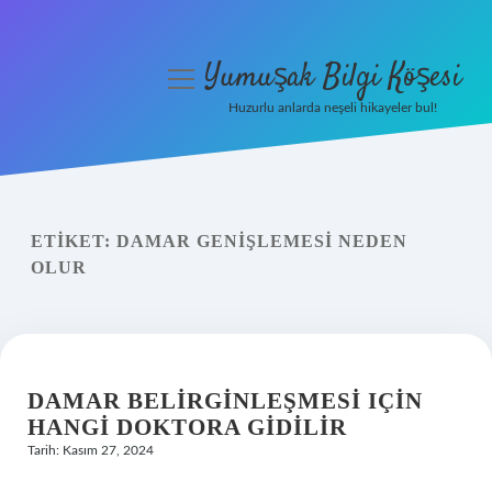
Yumuşak Bilgi Köşesi
menüyü
aç
Huzurlu anlarda neşeli hikayeler bul!
Anasayfa
Gizlilik Politikası
ETIKET:
DAMAR GENIŞLEMESI NEDEN
Yasal Uyarı
OLUR
Hakkımızda
DAMAR BELIRGINLEŞMESI IÇIN
HANGI DOKTORA GIDILIR
Tarih: Kasım 27, 2024